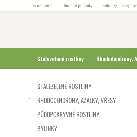
Přejít
Jak nakupovat
Obchodní podmínky
Podmínky ochrany osob
na
obsah
Stálezelené rostliny
Rhododendrony, A
P
K
Přeskočit
STÁLEZELENÉ ROSTLINY
a
o
kategorie
t
s
RHODODENDRONY, AZALKY, VŘESY
e
t
g
r
PŮDOPOKRYVNÉ ROSTLINY
o
a
r
BYLINKY
i
n
e