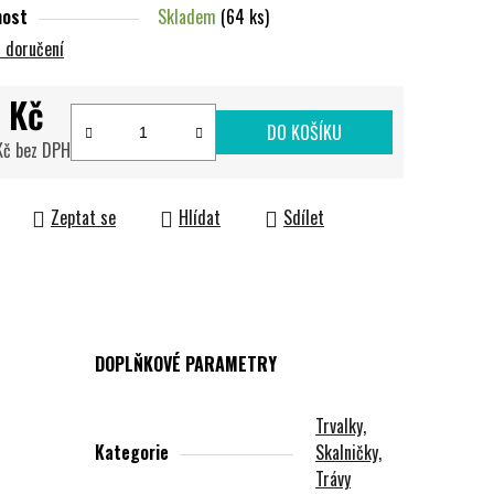
nost
Skladem
(64 ks)
 doručení
 Kč
DO KOŠÍKU
 Kč bez DPH
cena:
Zeptat se
Hlídat
Sdílet
DOPLŇKOVÉ PARAMETRY
Trvalky,
Kategorie
Skalničky,
Trávy