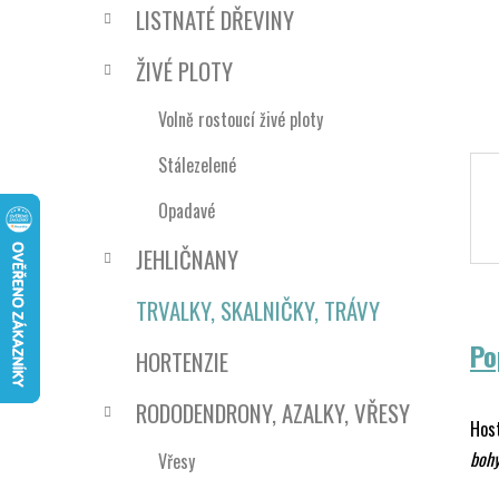
n
LISTNATÉ DŘEVINY
í
p
ŽIVÉ PLOTY
a
n
Volně rostoucí živé ploty
e
Stálezelené
l
Opadavé
JEHLIČNANY
TRVALKY, SKALNIČKY, TRÁVY
Po
HORTENZIE
RODODENDRONY, AZALKY, VŘESY
Host
boh
Vřesy