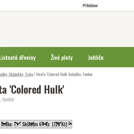
Přihlášení
Listnaté dřeviny
Živé ploty
Jehličnany
Trv
valky, Skalničky, Trávy
/
Hosta 'Colored Hulk'
bohyška, funkie
a 'Colored Hulk'
 funkie