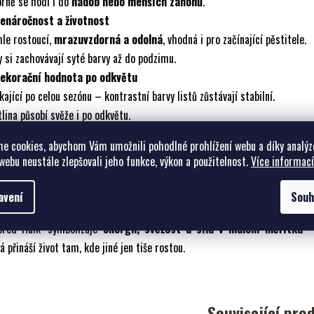
rně se hodí i do
nádob nebo menších záhonů
.
Nenáročnost a životnost
le rostoucí,
mrazuvzdorná a odolná
, vhodná i pro začínající pěstitele.
y si zachovávají syté barvy až do podzimu.
Dekorační hodnota po odkvětu
kající po celou sezónu – kontrastní barvy listů zůstávají stabilní.
lina působí svěže i po odkvětu.
Využití v zahradní kompozici
e cookies, abychom Vám umožnili pohodlné prohlížení webu a díky analýz
ělá pro
okraje záhonů, menší stinné partie, nádoby či kombi
webu neustále zlepšovali jeho funkce, výkon a použitelnost.
Více informací
rolistými hostami
.
ná pro moderní i přírodní výsadby, kde dodá světlo a kontrast.
avení
Souh
Symbolika a význam
lored Hulk’ symbolizuje
energii, svěžest a sílu v malém měřítku
– 
á přináší život tam, kde jiné jen tiše rostou.
Související pro