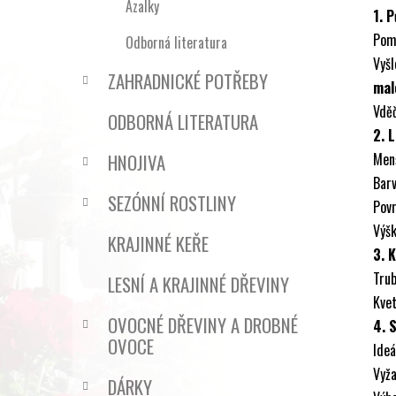
Azalky
1. 
Pomě
Odborná literatura
Vyš
ZAHRADNICKÉ POTŘEBY
mal
Vděč
ODBORNÁ LITERATURA
2. L
HNOJIVA
Men
Barv
SEZÓNNÍ ROSTLINY
Povr
Výšk
KRAJINNÉ KEŘE
3. 
Trub
LESNÍ A KRAJINNÉ DŘEVINY
Kve
OVOCNÉ DŘEVINY A DROBNÉ
4. 
OVOCE
Ideá
Vyža
DÁRKY