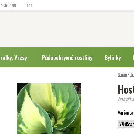
ních údajů
Blog
zalky, Vřesy
Půdopokryvné rostliny
Bylinky
Domů
/
Tr
Host
bohyška,
Varianta: