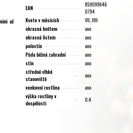
859099646
EAN
0794
Kvete v měsících
VII, VIII
mini až
okrasná květem
ano
okrasná listem
ano
polostín
ano
Půda běžná zahradní
ano
stín
ano
středně vlhké
ano
stanoviště
venkovní rostlina
ano
výška rostliny v
0.4
dospělosti