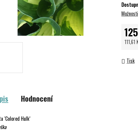
Dostup
Možnosti
125
111,61
Měrná 
Tisk
pis
Hodnocení
a ‘Colored Hulk’
yška