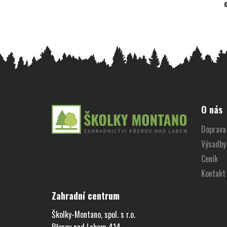
Z
á
O nás
p
Doprava 
a
Výsadby
t
í
Ceník
Kontakt
Zahradní centrum
Školky-Montano, spol. s r.o.
Přerov nad Labem 414