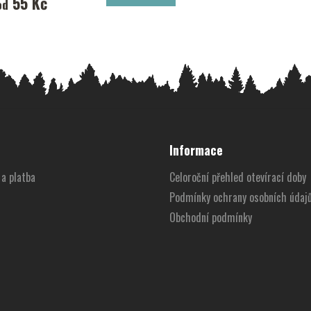
55 Kč
od
Informace
a platba
Celoroční přehled otevírací doby
Podmínky ochrany osobních údaj
Obchodní podmínky