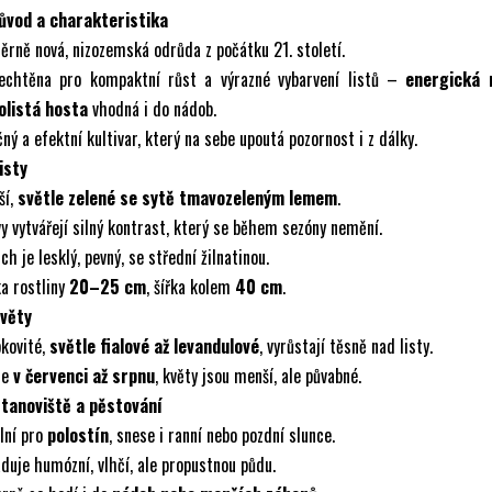
Původ a charakteristika
rně nová, nizozemská odrůda z počátku 21. století.
lechtěna pro kompaktní růst a výrazné vybarvení listů –
energická 
olistá hosta
vhodná i do nádob.
ný a efektní kultivar, který na sebe upoutá pozornost i z dálky.
isty
ší,
světle zelené se sytě tmavozeleným lemem
.
y vytvářejí silný kontrast, který se během sezóny nemění.
ch je lesklý, pevný, se střední žilnatinou.
a rostliny
20–25 cm
, šířka kolem
40 cm
.
Květy
kovité,
světle fialové až levandulové
, vyrůstají těsně nad listy.
te
v červenci až srpnu
, květy jsou menší, ale půvabné.
Stanoviště a pěstování
lní pro
polostín
, snese i ranní nebo pozdní slunce.
duje humózní, vlhčí, ale propustnou půdu.