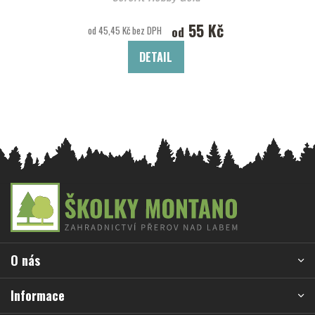
55 Kč
od
od 45,45 Kč bez DPH
DETAIL
Z
á
p
a
O nás
t
í
Informace