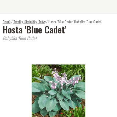
Přejít
na
obsah
Domů
/
Trvalky, Skalničky, Trávy
/
Hosta 'Blue Cadet'
Bohyška 'Blue Cadet'
Hosta 'Blue Cadet'
Bohyška 'Blue Cadet'