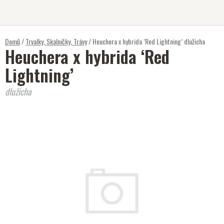
Přejít
na
obsah
Domů
/
Trvalky, Skalničky, Trávy
/
Heuchera x hybrida ‘Red Lightning’
dlužicha
Heuchera x hybrida ‘Red
Lightning’
dlužicha