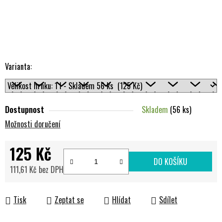
Varianta:
Dostupnost
Skladem
(56 ks)
Možnosti doručení
125 Kč
DO KOŠÍKU
111,61 Kč bez DPH
Měrná cena:
Tisk
Zeptat se
Hlídat
Sdílet