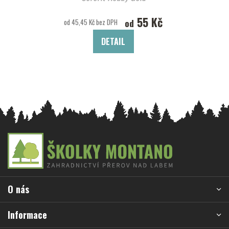
55 Kč
od
od 45,45 Kč bez DPH
DETAIL
Z
á
p
a
O nás
t
í
Informace