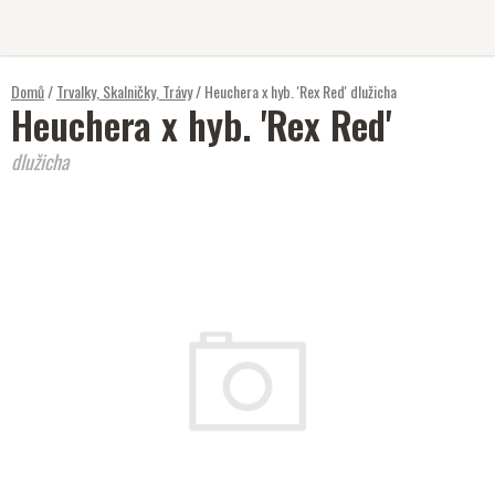
Přejít
na
obsah
Domů
/
Trvalky, Skalničky, Trávy
/
Heuchera x hyb. 'Rex Red'
dlužicha
Heuchera x hyb. 'Rex Red'
dlužicha