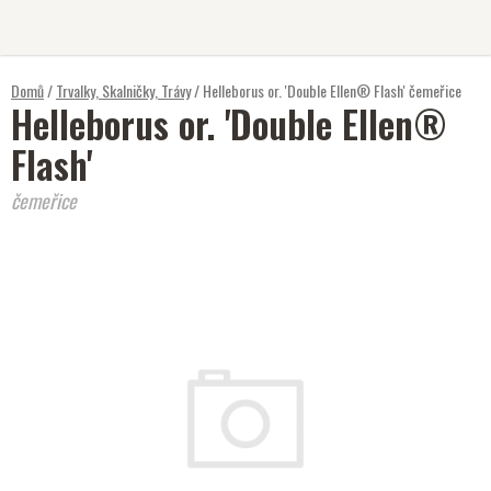
Přejít
na
obsah
Domů
/
Trvalky, Skalničky, Trávy
/
Helleborus or. 'Double Ellen® Flash'
čemeřice
Helleborus or. 'Double Ellen®
Flash'
čemeřice