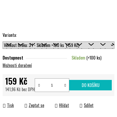
Varianta:
Dostupnost
Skladem
(>100 ks)
Možnosti doručení
159 Kč
DO KOŠÍKU
141,96 Kč bez DPH
Měrná cena:
Tisk
Zeptat se
Hlídat
Sdílet