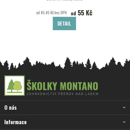
55 Kč
od
od 45,45 Kč bez DPH
DETAIL
Z
á
p
a
O nás
t
í
Informace