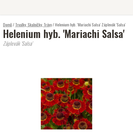
Přejít
na
obsah
Domů
/
Trvalky, Skalničky, Trávy
/
Helenium hyb. 'Mariachi Salsa'
Záplevák 'Salsa'
Helenium hyb. 'Mariachi Salsa'
Záplevák 'Salsa'