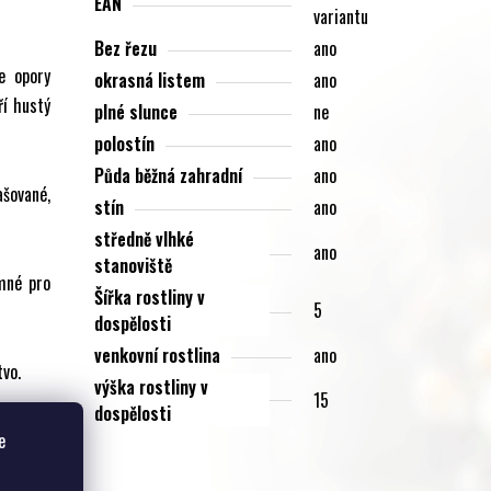
EAN
variantu
Bez řezu
ano
e opory
okrasná listem
ano
ří hustý
plné slunce
ne
polostín
ano
Půda běžná zahradní
ano
šované,
stín
ano
středně vlhké
ano
stanoviště
amné pro
Šířka rostliny v
5
dospělosti
venkovní rostlina
ano
tvo.
výška rostliny v
15
dospělosti
n, dobře
e