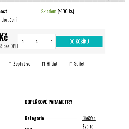
nost
Skladem
(>100 ks)
 doručení
Kč
DO KOŠÍKU
Kč bez DPH
cena:
Zeptat se
Hlídat
Sdílet
DOPLŇKOVÉ PARAMETRY
Kategorie
Břečťan
Zvolte