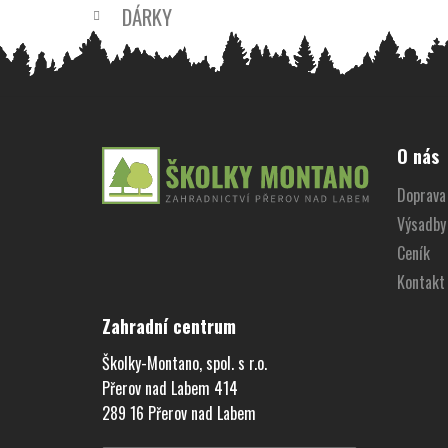
DÁRKY
Z
á
O nás
p
Doprava 
a
Výsadby
t
í
Ceník
Kontakt
Zahradní centrum
Školky-Montano, spol. s r.o.
Přerov nad Labem 414
289 16 Přerov nad Labem