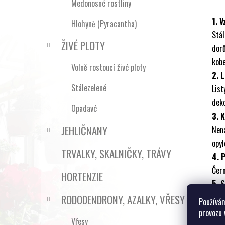
Medonosné rostliny
1. V
Hlohyně (Pyracantha)
Stá
ŽIVÉ PLOTY
dorů
kobe
Volně rostoucí živé ploty
2. L
Stálezelené
Lis
deko
Opadavé
3. 
JEHLIČNANY
Nená
opyl
TRVALKY, SKALNIČKY, TRÁVY
4. 
Čern
HORTENZIE
5. 
Velm
RODODENDRONY, AZALKY, VŘESY
Používám
zvlá
provozu 
Vřesy
6. 