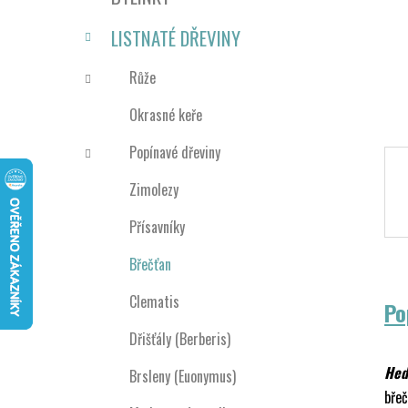
n
e
n
LISTNATÉ DŘEVINY
í
p
Růže
a
Okrasné keře
n
e
Popínavé dřeviny
l
Zimolezy
Přísavníky
Břečťan
Clematis
Po
Dřišťály (Berberis)
Hed
Brsleny (Euonymus)
břeč