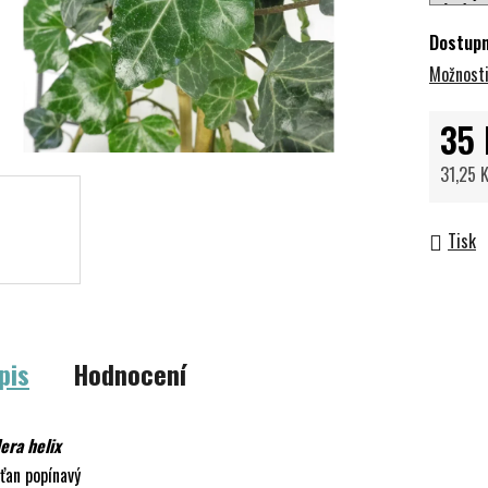
Dostup
Možnosti
35 
31,25 
Měrná 
Tisk
pis
Hodnocení
era helix
ťan popínavý