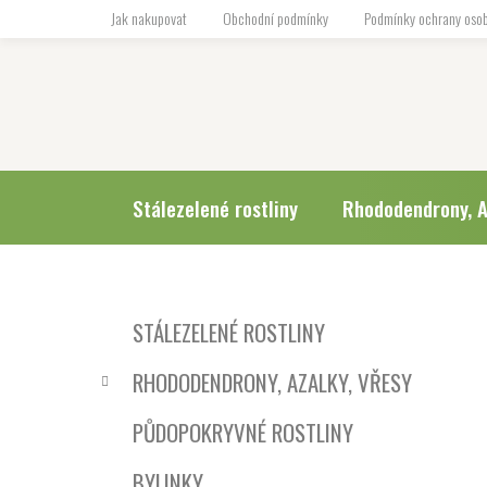
Přejít
Jak nakupovat
Obchodní podmínky
Podmínky ochrany osob
na
obsah
Stálezelené rostliny
Rhododendrony, A
P
K
Přeskočit
STÁLEZELENÉ ROSTLINY
a
o
kategorie
t
s
RHODODENDRONY, AZALKY, VŘESY
e
t
g
r
PŮDOPOKRYVNÉ ROSTLINY
o
a
r
BYLINKY
i