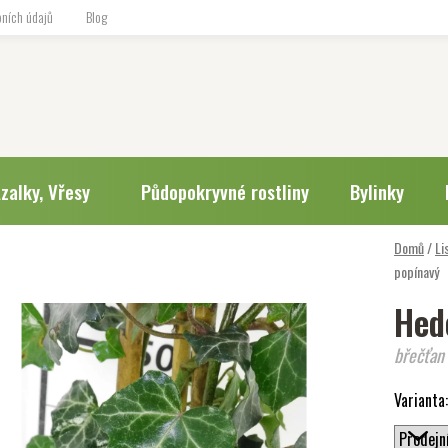
ních údajů
Blog
zalky, Vřesy
Půdopokryvné rostliny
Bylinky
Domů
/
Li
popínavý
Hed
břečťan
Varianta: