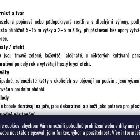
zrůst a tvar
lezelená popínavá nebo půdopokryvná rostlina s dlouhými výhony, podl
stá přibližně 5–15 m výšky a 2–5 m šířky, při pěstování bez opory vytvá
rec.
isty / efekt
ty jsou tmavě zelené, kožovité, laločnaté, u některých kultivarů pana
rativní po celý rok a vytvářejí hustý krycí efekt.
Květy
padné, zelenožluté květy v okolících se objevují na podzim, jsou význ
ovače v pozdním období.
Plody
é bobule dozrávají na jaře, jsou dekorativní a slouží jako potrava pro ptac
Snadné pěstování
i nenáročná rostlina, roste v běžné zahradní půdě, snáší stín i polostí
e cookies, abychom Vám umožnili pohodlné prohlížení webu a díky analýz
dá sucho i městské prostředí.
webu neustále zlepšovali jeho funkce, výkon a použitelnost.
Více informací
Praktičnost v zahradě