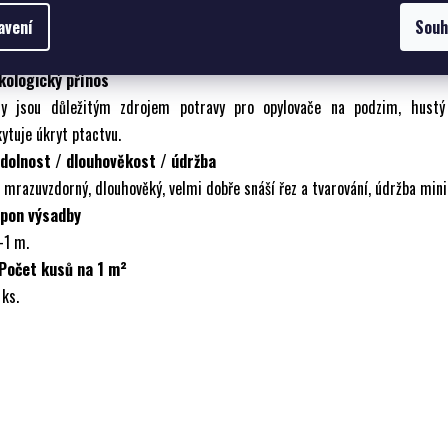
ný na popnutí zdí, plotů, pergol i jako půdopokryvná rostlina pod stromy,
avení
Souh
rychlé zakrytí ploch a svahů.
Ekologický přínos
ty jsou důležitým zdrojem potravy pro opylovače na podzim, hustý
ytuje úkryt ptactvu.
Odolnost / dlouhověkost / údržba
 mrazuvzdorný, dlouhověký, velmi dobře snáší řez a tvarování, údržba mini
Spon výsadby
–1 m.
 Počet kusů na 1 m²
ks.