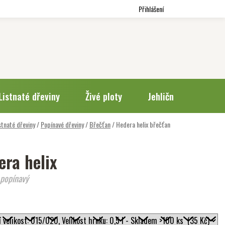
Přihlášení
Listnaté dřeviny
Živé ploty
Jehličnany
Trv
stnaté dřeviny
/
Popínavé dřeviny
/
Břečťan
/
Hedera helix
břečťan
era helix
 popínavý