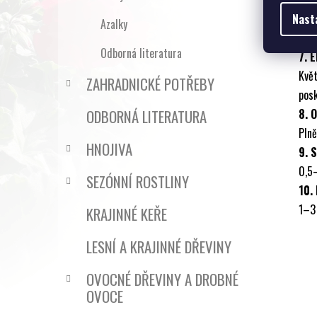
Vhod
Nast
Azalky
pro 
Odborná literatura
7. 
Kvě
ZAHRADNICKÉ POTŘEBY
posk
ODBORNÁ LITERATURA
8. 
Plně
HNOJIVA
9. 
0,5
SEZÓNNÍ ROSTLINY
10.
1–3 
KRAJINNÉ KEŘE
LESNÍ A KRAJINNÉ DŘEVINY
OVOCNÉ DŘEVINY A DROBNÉ
OVOCE