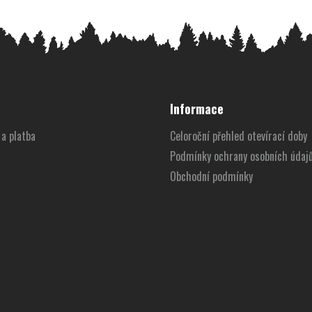
Informace
a platba
Celoroční přehled otevírací doby
Podmínky ochrany osobních údaj
Obchodní podmínky