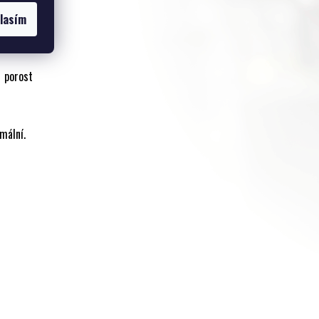
 výborný
lasím
 porost
mální.