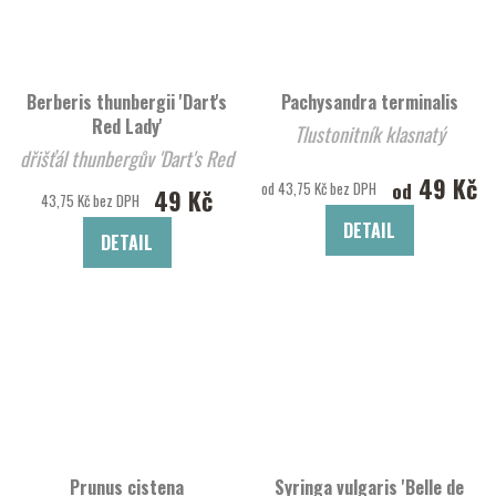
Berberis thunbergii 'Dart's
Pachysandra terminalis
Red Lady'
Tlustonitník klasnatý
dřišťál thunbergův 'Dart's Red
49 Kč
Lady'
od
od 43,75 Kč bez DPH
49 Kč
43,75 Kč bez DPH
DETAIL
DETAIL
Prunus cistena
Syringa vulgaris 'Belle de