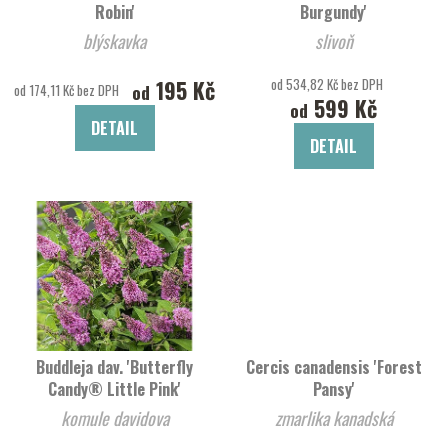
Robin'
Burgundy'
blýskavka
slivoň
195 Kč
od 534,82 Kč bez DPH
od
od 174,11 Kč bez DPH
599 Kč
od
DETAIL
DETAIL
Buddleja dav. 'Butterfly
Cercis canadensis 'Forest
Candy® Little Pink'
Pansy'
komule davidova
zmarlika kanadská