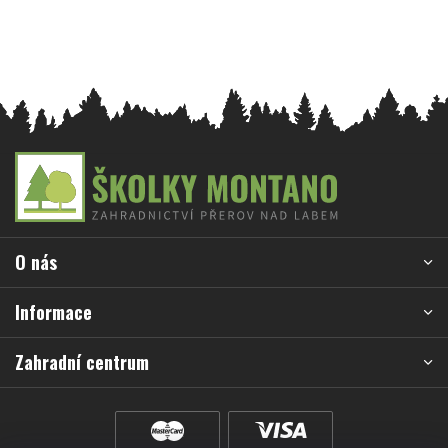
Z
á
p
a
O nás
t
í
Informace
Zahradní centrum