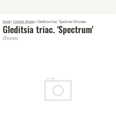
Přejít
na
obsah
Domů
/
Listnaté dřeviny
/
Gleditsia triac. 'Spectrum'
Dřezovec
Gleditsia triac. 'Spectrum'
Dřezovec