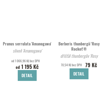
Prunus serrulata 'Amanogawa'
Berberis thunbergii 'Rosy
Rocket'®
slivoň 'Amanogawa'
dřišťál thunbergův 'Rosy
od 1 066,96 Kč bez DPH
Rocket'®
79 Kč
70,54 Kč bez DPH
1 195 Kč
od
DETAIL
DETAIL