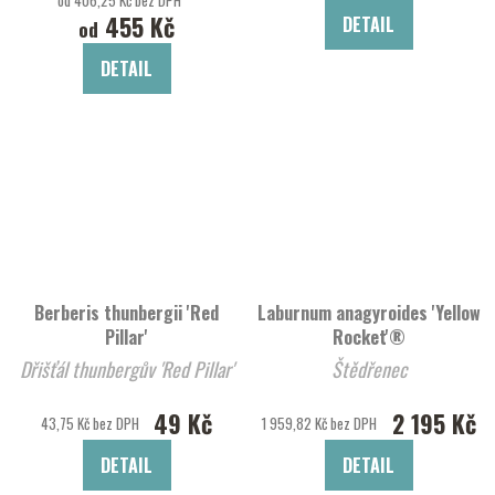
455 Kč
DETAIL
od
DETAIL
Berberis thunbergii 'Red
Laburnum anagyroides 'Yellow
Pillar'
Rocket'®
Dřišťál thunbergův 'Red Pillar'
Štědřenec
49 Kč
2 195 Kč
43,75 Kč bez DPH
1 959,82 Kč bez DPH
DETAIL
DETAIL