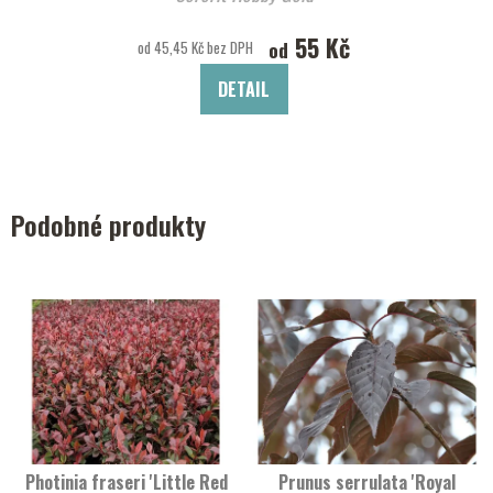
55 Kč
od
od 45,45 Kč bez DPH
DETAIL
Podobné produkty
Photinia fraseri 'Little Red
Prunus serrulata 'Royal