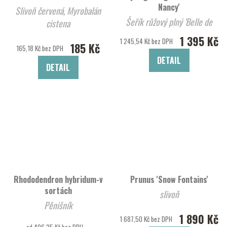
Nancy'
Slivoň červená, Myrobalán
Šeřík růžový plný 'Belle de
cistena
Nancy'
1 395 Kč
1 245,54 Kč bez DPH
185 Kč
165,18 Kč bez DPH
DETAIL
DETAIL
Rhododendron hybridum-v
Prunus 'Snow Fontains'
sortách
slivoň
Pěnišník
1 890 Kč
1 687,50 Kč bez DPH
od 406,25 Kč bez DPH