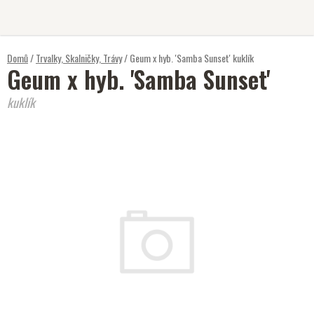
Přejít
na
obsah
Domů
/
Trvalky, Skalničky, Trávy
/
Geum x hyb. 'Samba Sunset'
kuklík
Geum x hyb. 'Samba Sunset'
kuklík