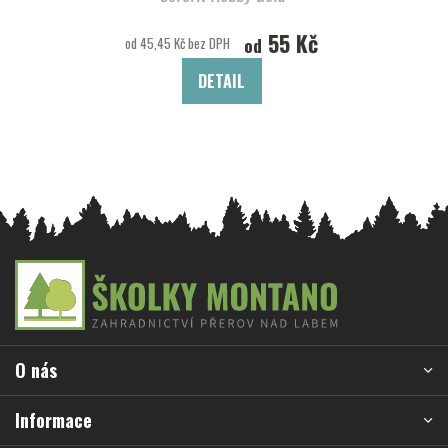
55 Kč
od
od 45,45 Kč bez DPH
DETAIL
Z
á
p
a
O nás
t
í
Informace