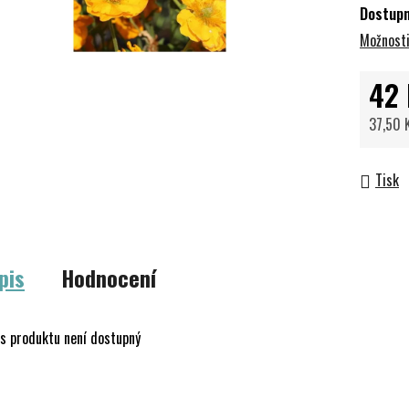
Dostup
Možnosti
42 
37,50 
Měrná 
Tisk
pis
Hodnocení
s produktu není dostupný