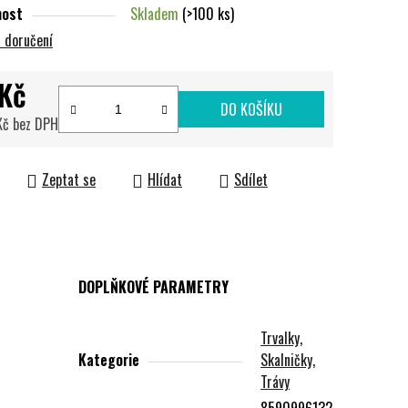
nost
Skladem
(>100 ks)
 doručení
Kč
DO KOŠÍKU
Kč bez DPH
cena:
Zeptat se
Hlídat
Sdílet
DOPLŇKOVÉ PARAMETRY
Trvalky,
Kategorie
Skalničky,
Trávy
8590996132