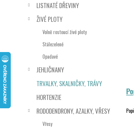
n
LISTNATÉ DŘEVINY
í
p
ŽIVÉ PLOTY
a
n
Volně rostoucí živé ploty
e
Stálezelené
l
Opadavé
JEHLIČNANY
TRVALKY, SKALNIČKY, TRÁVY
Po
HORTENZIE
RODODENDRONY, AZALKY, VŘESY
Popi
Vřesy