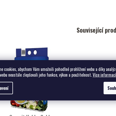
Související pro
e cookies, abychom Vám umožnili pohodlné prohlížení webu a díky analýz
webu neustále zlepšovali jeho funkce, výkon a použitelnost.
Více informací
avení
Souh