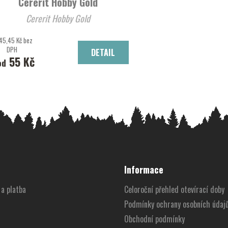
Cererit Hobby Gold
Cererit Hobby Gold
45,45 Kč bez
DPH
DETAIL
55 Kč
od
Informace
a platba
Celoroční přehled otevírací doby
Podmínky ochrany osobních údaj
Obchodní podmínky