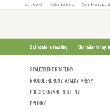
Přejít
Jak nakupovat
Obchodní podmínky
Podmínky ochrany osob
na
obsah
Stálezelené rostliny
Rhododendrony, A
P
K
Přeskočit
STÁLEZELENÉ ROSTLINY
a
o
kategorie
t
s
RHODODENDRONY, AZALKY, VŘESY
e
t
g
r
PŮDOPOKRYVNÉ ROSTLINY
o
a
r
BYLINKY
i
n
e