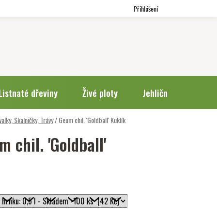
Přihlášení
Listnaté dřeviny
Živé ploty
Jehličnany
Trv
valky, Skalničky, Trávy
/
Geum chil. 'Goldball'
Kuklík
 chil. 'Goldball'