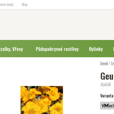
ních údajů
Blog
zalky, Vřesy
Půdopokryvné rostliny
Bylinky
Domů
/
Tr
Geum
Kuklík
Varianta: