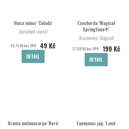
Vinca minor 'Colada'
Exochorda 'Magical
Springtime®'
barvínek menší
hroznovec 'Magical
49 Kč
Springtime®'
43,75 Kč bez DPH
199 Kč
177,68 Kč bez DPH
DETAIL
DETAIL
Aronia melanocarpa 'Nero'
Euonymus jap. 'Luna'