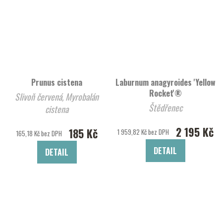
Prunus cistena
Laburnum anagyroides 'Yellow
Rocket'®
Slivoň červená, Myrobalán
Štědřenec
cistena
2 195 Kč
185 Kč
1 959,82 Kč bez DPH
165,18 Kč bez DPH
DETAIL
DETAIL