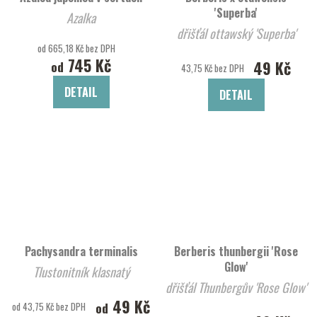
'Superba'
Azalka
dřišťál ottawský 'Superba'
od 665,18 Kč bez DPH
745 Kč
49 Kč
od
43,75 Kč bez DPH
DETAIL
DETAIL
Pachysandra terminalis
Berberis thunbergii 'Rose
Glow'
Tlustonitník klasnatý
dřišťál Thunbergův 'Rose Glow'
49 Kč
od
od 43,75 Kč bez DPH