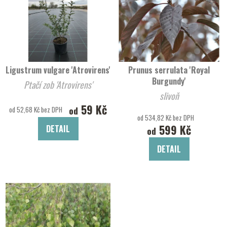
Ligustrum vulgare 'Atrovirens'
Prunus serrulata 'Royal
Burgundy'
Ptačí zob 'Atrovirens'
slivoň
59 Kč
od
od 52,68 Kč bez DPH
od 534,82 Kč bez DPH
599 Kč
DETAIL
od
DETAIL