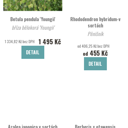
Betula pendula 'Youngii'
Rhododendron hybridum-v
sortách
bříza bělokorá 'Youngii'
Pěnišník
1 495 Kč
1 334,82 Kč bez DPH
od 406,25 Kč bez DPH
455 Kč
DETAIL
od
DETAIL
Azalea japonica v sortách
Berberis x otawensis