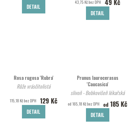
49 Kč
43,75 Kč bez DPH
DETAIL
DETAIL
Rosa rugosa 'Rubra'
Prunus laurocerasus
'Caucasica'
Růže vrásčitolistá
slivoň - Bobkovišeň lékařská
129 Kč
'Caucasica'
115,18 Kč bez DPH
185 Kč
od
od 165,18 Kč bez DPH
DETAIL
DETAIL