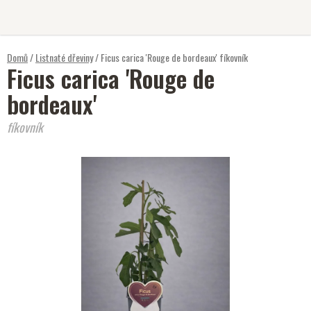
Přejít
na
obsah
Domů
/
Listnaté dřeviny
/
Ficus carica 'Rouge de bordeaux'
fíkovník
Ficus carica 'Rouge de
bordeaux'
fíkovník