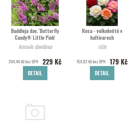
Buddleja dav. 'Butterfly
Rosa - velkokvěté v
Candy® Little Pink'
kultivarech
komule davidova
růže
229 Kč
179 Kč
204,46 Kč bez DPH
159,82 Kč bez DPH
DETAIL
DETAIL