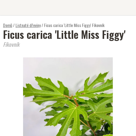
Přejít
na
obsah
Domů
/
Listnaté dřeviny
/
Ficus carica 'Little Miss Figgy'
Fíkovník
Ficus carica 'Little Miss Figgy'
Fíkovník