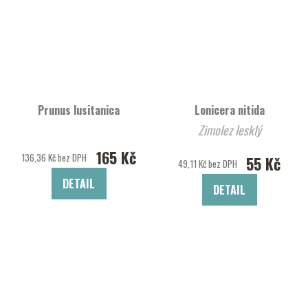
Prunus lusitanica
Lonicera nitida
Zimolez lesklý
165 Kč
136,36 Kč bez DPH
55 Kč
49,11 Kč bez DPH
DETAIL
DETAIL