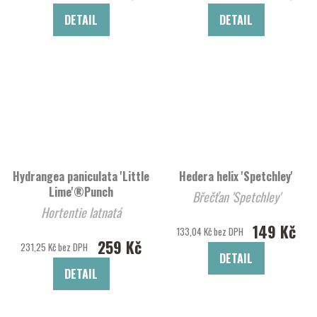
DETAIL
DETAIL
Hydrangea paniculata 'Little
Hedera helix 'Spetchley'
Lime'®Punch
Břečťan 'Spetchley'
Hortentie latnatá
149 Kč
133,04 Kč bez DPH
259 Kč
231,25 Kč bez DPH
DETAIL
DETAIL