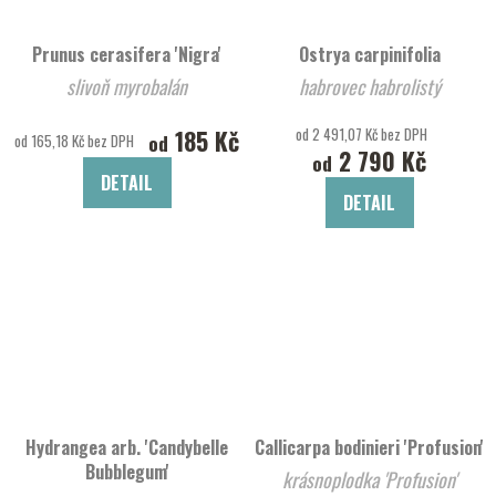
Prunus cerasifera 'Nigra'
Ostrya carpinifolia
slivoň myrobalán
habrovec habrolistý
185 Kč
od 2 491,07 Kč bez DPH
od
od 165,18 Kč bez DPH
2 790 Kč
od
DETAIL
DETAIL
Hydrangea arb. 'Candybelle
Callicarpa bodinieri 'Profusion'
Bubblegum'
krásnoplodka 'Profusion'