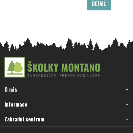
DETAIL
Z
á
p
a
O nás
t
í
Informace
Zahradní centrum