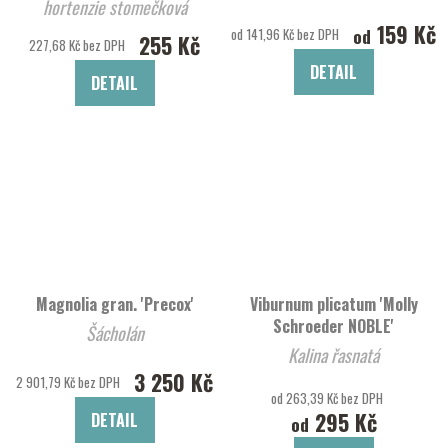
hortenzie stomečková
159 Kč
'Candybelle Bubblegum'
od
od 141,96 Kč bez DPH
255 Kč
227,68 Kč bez DPH
DETAIL
DETAIL
Magnolia gran. 'Precox'
Viburnum plicatum 'Molly
Schroeder NOBLE'
Šácholán
Kalina řasnatá
3 250 Kč
2 901,79 Kč bez DPH
od 263,39 Kč bez DPH
295 Kč
DETAIL
od