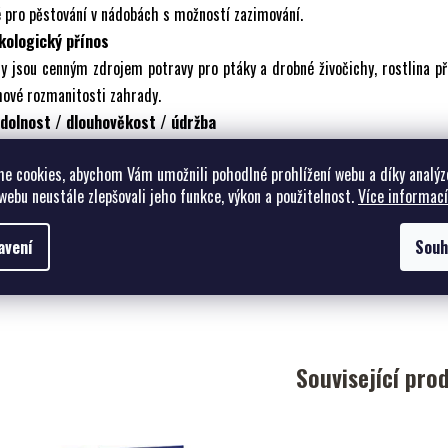
 pro pěstování v nádobách s možností zazimování.
Ekologický přínos
y jsou cenným zdrojem potravy pro ptáky a drobné živočichy, rostlina př
ové rozmanitosti zahrady.
Odolnost / dlouhověkost / údržba
ěrně mrazuvzdorný (cca −15 °C), v chladnějších oblastech se doporučuj
e cookies, abychom Vám umožnili pohodlné prohlížení webu a díky analýz
ana; řez je mírný, zaměřený na udržení tvaru a podporu plodnosti.
webu neustále zlepšovali jeho funkce, výkon a použitelnost.
Více informací
Spon výsadby
 m.
avení
Souh
 Počet kusů na 1 m²
 / cca 9–16 m².
Související pro