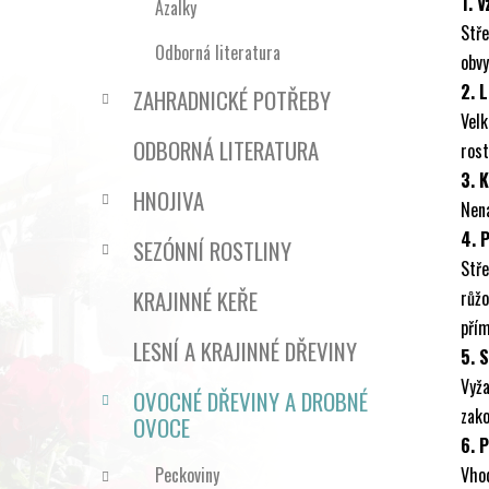
1. V
Azalky
Stře
Odborná literatura
obvy
2. L
ZAHRADNICKÉ POTŘEBY
Vel
ODBORNÁ LITERATURA
rost
3. 
HNOJIVA
Nená
4. 
SEZÓNNÍ ROSTLINY
Stř
KRAJINNÉ KEŘE
růžo
pří
LESNÍ A KRAJINNÉ DŘEVINY
5. 
Vyž
OVOCNÉ DŘEVINY A DROBNÉ
zako
OVOCE
6. 
Peckoviny
Vho