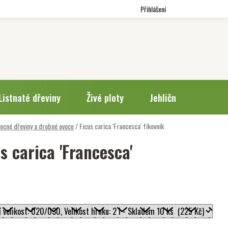
Přihlášení
Listnaté dřeviny
Živé ploty
Jehličnany
Trv
ocné dřeviny a drobné ovoce
/
Ficus carica 'Francesca'
fíkovník
s carica 'Francesca'