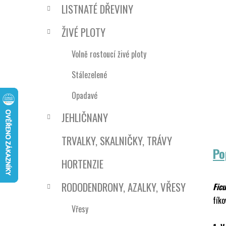
n
LISTNATÉ DŘEVINY
í
p
ŽIVÉ PLOTY
a
n
Volně rostoucí živé ploty
e
Stálezelené
l
Opadavé
JEHLIČNANY
TRVALKY, SKALNIČKY, TRÁVY
Po
HORTENZIE
RODODENDRONY, AZALKY, VŘESY
Ficu
fíko
Vřesy