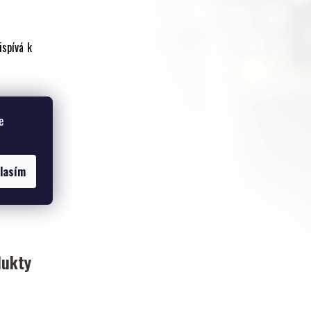
ispívá k
e zimní
e
lasím
dukty