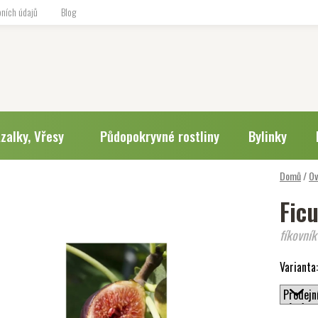
ních údajů
Blog
zalky, Vřesy
Půdopokryvné rostliny
Bylinky
Domů
/
Ov
Ficu
fíkovník
Varianta: