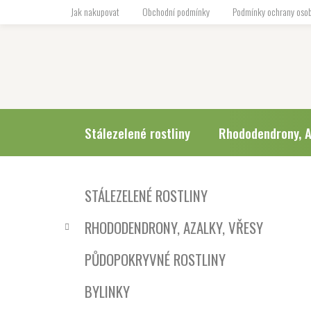
Přejít
Jak nakupovat
Obchodní podmínky
Podmínky ochrany osob
na
obsah
Stálezelené rostliny
Rhododendrony, A
P
K
Přeskočit
STÁLEZELENÉ ROSTLINY
a
o
kategorie
t
s
RHODODENDRONY, AZALKY, VŘESY
e
t
g
r
PŮDOPOKRYVNÉ ROSTLINY
o
a
r
BYLINKY
i
n
e