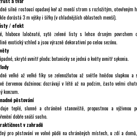
zrůst a tvar
dně silně rostoucí opadavý keř až menší strom s rozložitým, otevřeným 
kle dorůstá 3 m výšky i šířky (v chladnějších oblastech menší).
isty / efekt
ké, hluboce laločnaté, sytě zelené listy s lehce drsným povrchem d
lině exotický vzhled a jsou výrazně dekorativní po celou sezónu.
Květy
padné, skryté uvnitř plodu; botanicky se jedná o květy uvnitř sykonia.
Plody
edně velké až velké fíky se zelenožlutou až světle hnědou slupkou a s
vě červenou dužninou; dozrávají v létě až na podzim, často velmi chut
mý konzum.
Snadné pěstování
aduje teplé, slunné a chráněné stanoviště, propustnou a výživnou p
řenění dobře snáší sucho.
Praktičnost v zahradě
dný pro pěstování ve volné půdě na chráněných místech, u zdí a domů, 