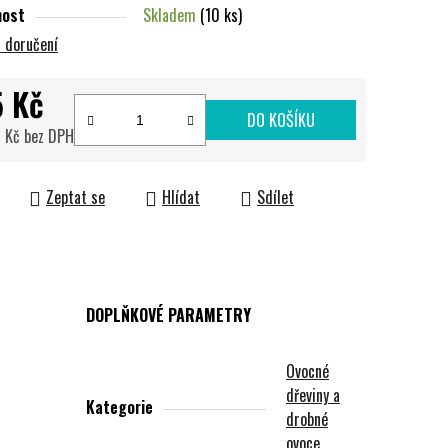
nost
Skladem
(10 ks)
 doručení
 Kč
DO KOŠÍKU
 Kč bez DPH
cena:
Zeptat se
Hlídat
Sdílet
DOPLŇKOVÉ PARAMETRY
Ovocné
dřeviny a
Kategorie
drobné
ovoce