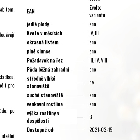
Zvolte
habitem,
EAN
variantu
jedlé plody
ano
Kvete v měsících
IV, III
odávají
okrasná listem
ano
plné slunce
ano
Požadavek na řez
III, IV, VIII
Půda běžná zahradní
ano
ladkou,
středně vlhké
ne
né i pro
stanoviště
suché stanoviště
ano
venkovní rostlina
ano
ůdu; po
výška rostliny v
3
dospělosti
Dostupné od:
2021-03-15
ideální