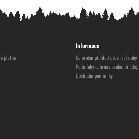
Informace
a platba
Celoroční přehled otevírací doby
Podmínky ochrany osobních údaj
Obchodní podmínky