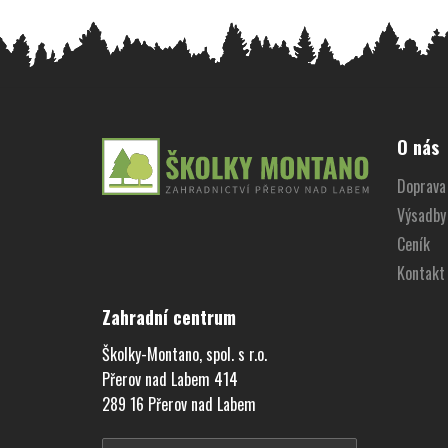
Z
á
O nás
p
Doprava 
a
Výsadby
t
í
Ceník
Kontakt
Zahradní centrum
Školky-Montano, spol. s r.o.
Přerov nad Labem 414
289 16 Přerov nad Labem