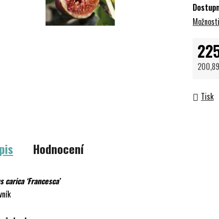
Dostup
Možnosti
225
200,89
Měrná 
Tisk
pis
Hodnocení
s carica ‘Francesca’
vník