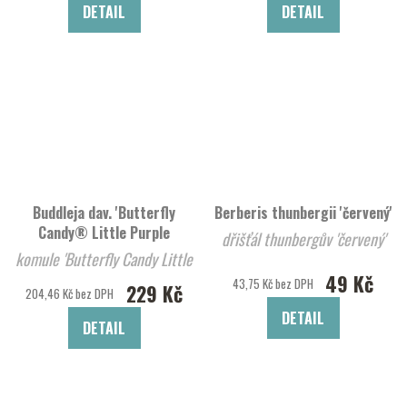
DETAIL
DETAIL
Buddleja dav. 'Butterfly
Berberis thunbergii 'červený'
Candy® Little Purple
dřišťál thunbergův 'červený'
komule 'Butterfly Candy Little
49 Kč
Purp
43,75 Kč bez DPH
229 Kč
204,46 Kč bez DPH
DETAIL
DETAIL