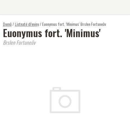
Přejít
na
obsah
Domů
/
Listnaté dřeviny
/
Euonymus fort. 'Minimus'
Brslen Fortuneův
Euonymus fort. 'Minimus'
Brslen Fortuneův