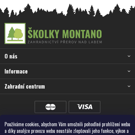
Z
á
p
a
O nás
t
í
Informace
Zahradní centrum
Používáme cookies, abychom Vám umožnili pohodlné prohlížení webu
a díky analýze provozu webu neustále zlepšovali jeho funkce, výkon a