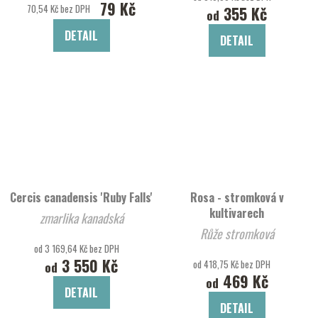
79 Kč
70,54 Kč bez DPH
355 Kč
od
DETAIL
DETAIL
Cercis canadensis 'Ruby Falls'
Rosa - stromková v
kultivarech
zmarlika kanadská
Růže stromková
od 3 169,64 Kč bez DPH
3 550 Kč
od 418,75 Kč bez DPH
od
469 Kč
od
DETAIL
DETAIL