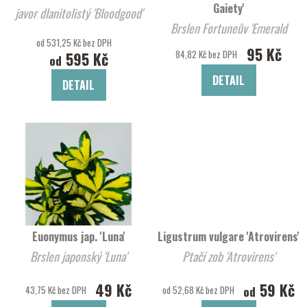
Gaiety'
javor dlanitolistý 'Bloodgood'
Brslen Fortuneův 'Emerald
od 531,25 Kč bez DPH
Gaiety'
95 Kč
84,82 Kč bez DPH
595 Kč
od
DETAIL
DETAIL
Euonymus jap. 'Luna'
Ligustrum vulgare 'Atrovirens'
Brslen japonský 'Luna'
Ptačí zob 'Atrovirens'
49 Kč
59 Kč
od
43,75 Kč bez DPH
od 52,68 Kč bez DPH