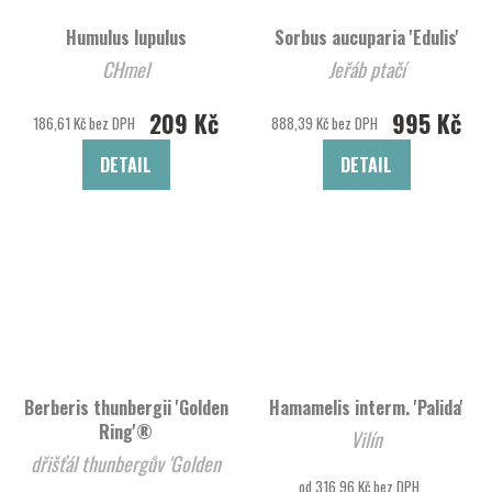
Humulus lupulus
Sorbus aucuparia 'Edulis'
CHmel
Jeřáb ptačí
209 Kč
995 Kč
186,61 Kč bez DPH
888,39 Kč bez DPH
DETAIL
DETAIL
Berberis thunbergii 'Golden
Hamamelis interm. 'Palida'
Ring'®
Vilín
dřišťál thunbergův 'Golden
od 316,96 Kč bez DPH
Ring'