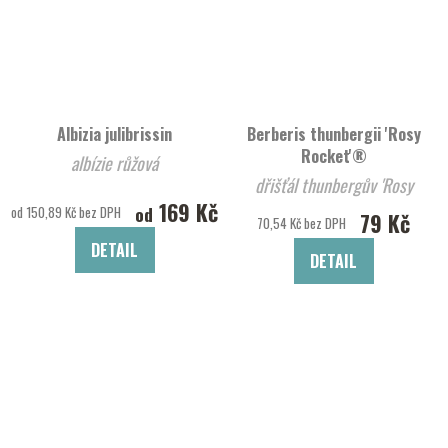
Albizia julibrissin
Berberis thunbergii 'Rosy
Rocket'®
albízie růžová
dřišťál thunbergův 'Rosy
169 Kč
Rocket'®
od
od 150,89 Kč bez DPH
79 Kč
70,54 Kč bez DPH
DETAIL
DETAIL