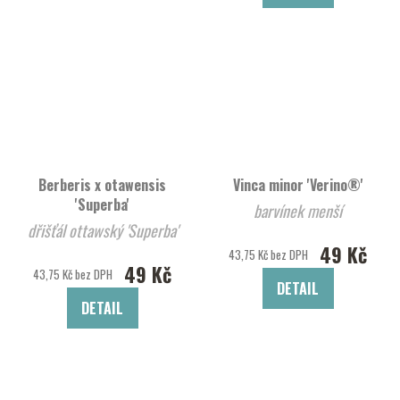
Berberis x otawensis
Vinca minor 'Verino®'
'Superba'
barvínek menší
dřišťál ottawský 'Superba'
49 Kč
43,75 Kč bez DPH
49 Kč
43,75 Kč bez DPH
DETAIL
DETAIL