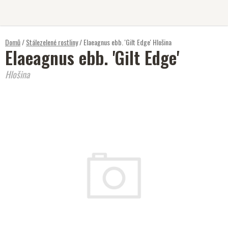
Přejít
na
obsah
Domů
/
Stálezelené rostliny
/
Elaeagnus ebb. 'Gilt Edge'
Hlošina
Elaeagnus ebb. 'Gilt Edge'
Hlošina