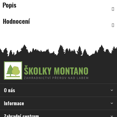
Popis
Hodnocení
Z
á
p
a
O nás
t
í
Informace
Zahradní centrum