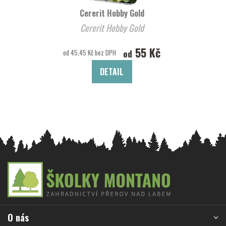
Cererit Hobby Gold
Cererit Hobby Gold
55 Kč
od
od 45,45 Kč bez DPH
DETAIL
Z
á
p
a
O nás
t