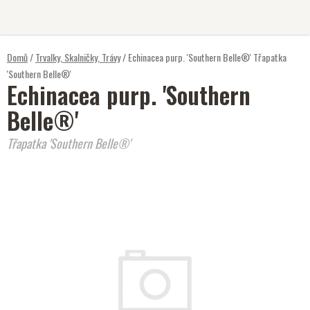
Přejít
na
obsah
Domů
/
Trvalky, Skalničky, Trávy
/
Echinacea purp. 'Southern Belle®'
Třapatka
'Southern Belle®'
Echinacea purp. 'Southern
Belle®'
Třapatka 'Southern Belle®'