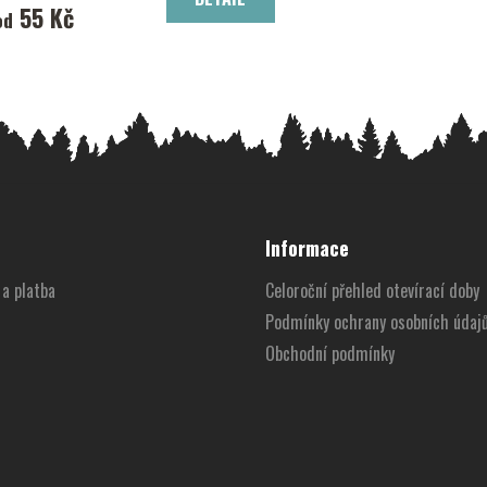
55 Kč
od
Informace
a platba
Celoroční přehled otevírací doby
Podmínky ochrany osobních údaj
Obchodní podmínky