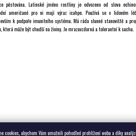
oce pěstována. Latinské jméno rostliny je odvozeno od slova echinos
odní američané pro ni mají výraz icahpe. Používá se v lidovém léči
devším k podpoře imunitního systému. Má ráda slunné stanoviště a pro
, která může být chudší na živiny. Je mrazuvzdorná a tolerantní k suchu.
e cookies, abychom Vám umožnili pohodlné prohlížení webu a díky analýz