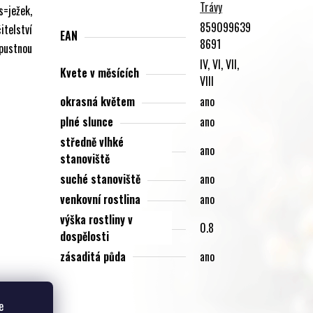
Trávy
=ježek,
859099639
telství
EAN
8691
pustnou
IV, VI, VII,
Kvete v měsících
VIII
okrasná květem
ano
plné slunce
ano
středně vlhké
ano
stanoviště
suché stanoviště
ano
venkovní rostlina
ano
výška rostliny v
0.8
dospělosti
zásaditá půda
ano
e