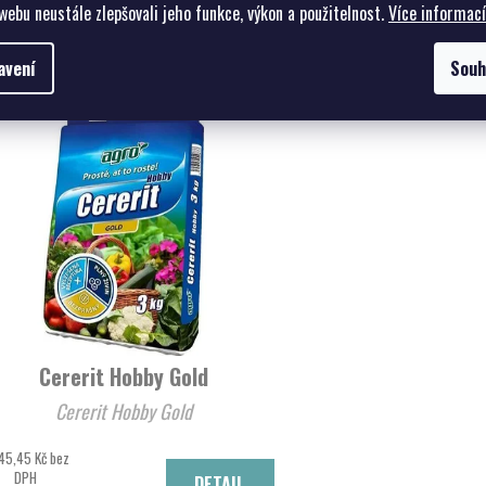
Související pro
webu neustále zlepšovali jeho funkce, výkon a použitelnost.
Více informací
avení
Souh
Cererit Hobby Gold
Cererit Hobby Gold
45,45 Kč bez
DPH
DETAIL