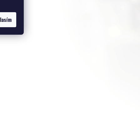
dukty
lasím