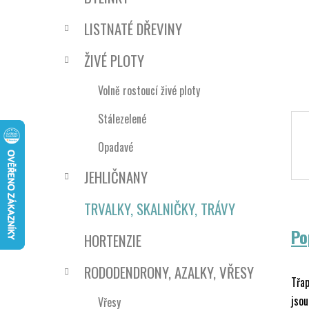
n
e
n
LISTNATÉ DŘEVINY
í
p
ŽIVÉ PLOTY
a
n
Volně rostoucí živé ploty
e
Stálezelené
l
Opadavé
JEHLIČNANY
TRVALKY, SKALNIČKY, TRÁVY
Po
HORTENZIE
RODODENDRONY, AZALKY, VŘESY
Třa
jsou
Vřesy