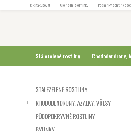
Přejít
Jak nakupovat
Obchodní podmínky
Podmínky ochrany osob
na
obsah
Stálezelené rostliny
Rhododendrony, A
P
K
Přeskočit
STÁLEZELENÉ ROSTLINY
a
o
kategorie
t
s
RHODODENDRONY, AZALKY, VŘESY
e
t
g
r
PŮDOPOKRYVNÉ ROSTLINY
o
a
r
BYLINKY
i