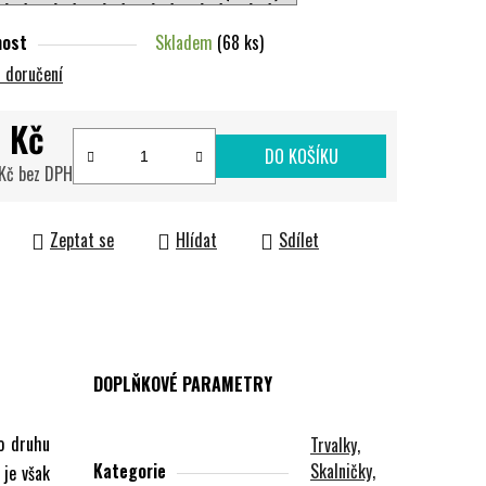
nost
Skladem
(68 ks)
 doručení
 Kč
DO KOŠÍKU
 Kč bez DPH
cena:
Zeptat se
Hlídat
Sdílet
DOPLŇKOVÉ PARAMETRY
o druhu
Trvalky,
Kategorie
Skalničky,
 je však