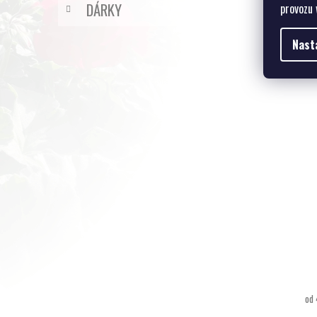
DÁRKY
provozu 
Nast
od 