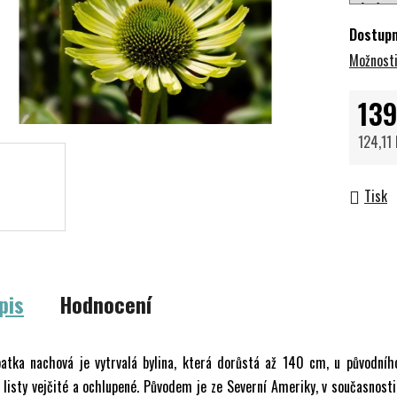
Dostup
Možnosti
139
124,11
Měrná 
Tisk
pis
Hodnocení
patka nachová je vytrvalá bylina, která dorůstá až 140 cm, u původníh
 listy vejčité a ochlupené. Původem je ze Severní Ameriky, v současnosti