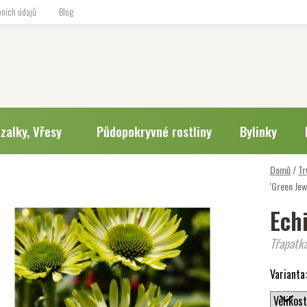
ních údajů
Blog
zalky, Vřesy
Půdopokryvné rostliny
Bylinky
Domů
/
Tr
'Green Jew
Ech
Třapatka
Varianta: