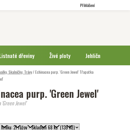
Přihlášení
Listnaté dřeviny
Živé ploty
Jehličnany
Trv
valky, Skalničky, Trávy
/
Echinacea purp. 'Green Jewel'
Třapatka
el'
inacea purp. 'Green Jewel'
 'Green Jewel'