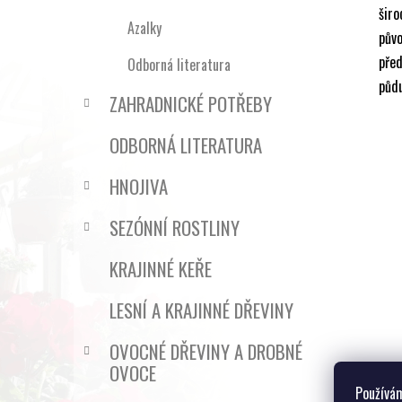
šir
Azalky
pův
pře
Odborná literatura
půdu
ZAHRADNICKÉ POTŘEBY
ODBORNÁ LITERATURA
HNOJIVA
SEZÓNNÍ ROSTLINY
KRAJINNÉ KEŘE
LESNÍ A KRAJINNÉ DŘEVINY
OVOCNÉ DŘEVINY A DROBNÉ
OVOCE
Používám