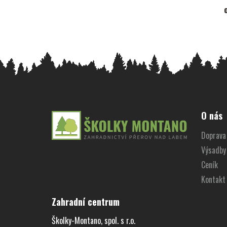
Z
á
O nás
p
Doprava 
a
Výsadby
t
í
Ceník
Kontakt
Zahradní centrum
Školky-Montano, spol. s r.o.