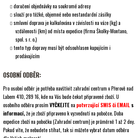
doručení objednávky na soukromé adresy
slouží pro těžké, objemné nebo nestandardní zásilky
smluvní doprava je kalkulována v závislosti na váze (kg) a
vzdálenosti (km) od místa expedice (firma Školky-Montano,
spol. s r. o.)
tento typ dopravy musí být odsouhlasen kupujícím i
prodávajícím
OSOBNÍ ODBĚR:
Pro osobní odběr je potřeba navštívit zahradní centrum v Přerově nad
Labem 410, 289 16, kde na Vás bude čekat připravené zboží. U
osobního odběru prosím
VYČKEJTE
na
potvrzující SMIS či EMAIL
s
informací,
že je zboží připraveno k vyzvednutí na pobočce. Doba
expedice zboží na pobočku (Zahradní centrum) je průměrně 1 až 2 dny.
Pokud víte, že nebudete stíhat, tak si můžete vybrat datum odběru