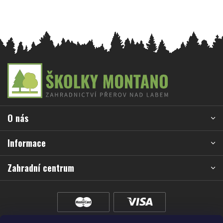
Z
á
p
a
O nás
t
í
Informace
Zahradní centrum