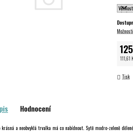
Dostup
Možnosti
125
111,61
Měrná 
Tisk
pis
Hodnocení
 krásná a neobvyklá trvalka má co nabídnout. Sytě modro-zeleně dělené