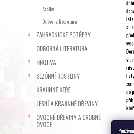
úhl
Azalky
úchv
léta
Odborná literatura
slun
ZAHRADNICKÉ POTŘEBY
pře
vyš
ODBORNÁ LITERATURA
Dorů
slu
HNOJIVA
růst
SEZÓNNÍ ROSTLINY
list
země
KRAJINNÉ KEŘE
do p
přih
LESNÍ A KRAJINNÉ DŘEVINY
kteř
OVOCNÉ DŘEVINY A DROBNÉ
OVOCE
Používám