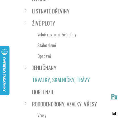
n
e
n
LISTNATÉ DŘEVINY
í
p
ŽIVÉ PLOTY
a
n
Volně rostoucí živé ploty
e
Stálezelené
l
Opadavé
JEHLIČNANY
TRVALKY, SKALNIČKY, TRÁVY
HORTENZIE
Po
RODODENDRONY, AZALKY, VŘESY
Tato
Vřesy