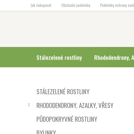
Přejít
Jak nakupovat
Obchodní podmínky
Podmínky ochrany osob
na
obsah
Stálezelené rostliny
Rhododendrony, A
P
K
Přeskočit
STÁLEZELENÉ ROSTLINY
a
o
kategorie
t
s
RHODODENDRONY, AZALKY, VŘESY
e
t
g
r
PŮDOPOKRYVNÉ ROSTLINY
o
a
r
BYLINKY
i