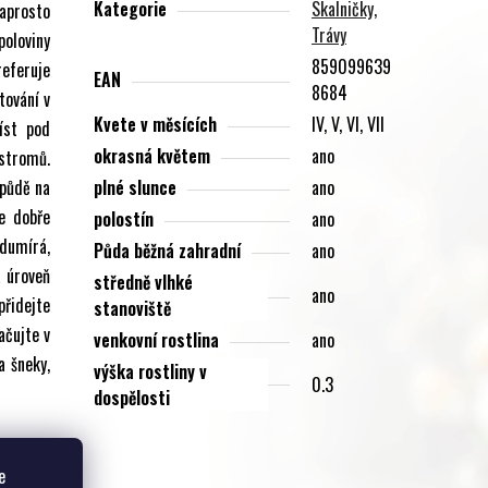
Kategorie
Skalničky,
aprosto
Trávy
poloviny
859099639
referuje
EAN
8684
tování v
Kvete v měsících
IV, V, VI, VII
íst pod
okrasná květem
ano
stromů.
 půdě na
plné slunce
ano
e dobře
polostín
ano
odumírá,
Půda běžná zahradní
ano
a úroveň
středně vlhké
ano
přidejte
stanoviště
ačujte v
venkovní rostlina
ano
a šneky,
výška rostliny v
0.3
dospělosti
e