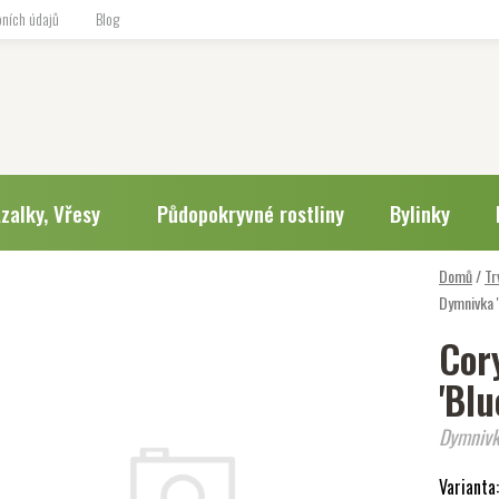
ních údajů
Blog
zalky, Vřesy
Půdopokryvné rostliny
Bylinky
Domů
/
Tr
Dymnivka '
Cory
'Blu
Dymnivk
Varianta: