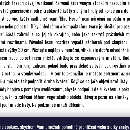
edných trsech dávají vzniknout červeně zabarveným stonkům nesoucím n
atné genciánově modré trubkovité květy s bílými hrdly od konce jara do 
. A co víc, květy nádherně voní! 'Blue Heron' není náročná na půdu a p
ce nebo polostín. Díky úhlednému a kompaktnímu tvaru je ideální pro pěs
dní části záhonů a na jejich okrajích, nebo jako zakrytí prázdných m
šími rostlinami. Původně lesní rostlina vypadá nádherně pod skupinou 
stá výšky 30 cm. Pěstujte nejlépe v humózní, vlhké, ale dobře odvodněné
nném nebo polostinném místě, vyhýbejte se exponovaným místům. Bud
 na slunném kraji záhonu, pokud bude pravidelně zaléván. Jak rostlina 
y žloutnou a stonky vadnou - v tomto okamžiku je můžete seříznout až n
 a můžete tak podpořit druhé kvetení. Když se na jaře objeví nové listy, 
ůdy hnojivo s pomalým uvolňováním, abyste podpořili delší kvetení, a pokr
nojování a zalévání během vegetačního období. Dávejte pozor na slimáky 
í jedí mladé listy. Na podzim se množí dělením.
e cookies, abychom Vám umožnili pohodlné prohlížení webu a díky analýz