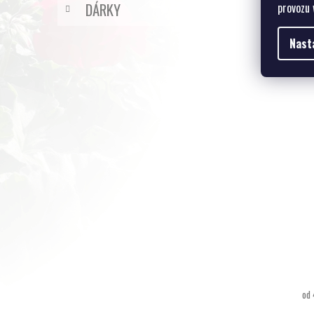
DÁRKY
provozu 
Nast
od 