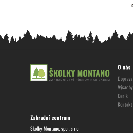
Z
á
O nás
p
Doprava 
a
Výsadby
t
í
Ceník
Kontakt
Zahradní centrum
Školky-Montano, spol. s r.o.