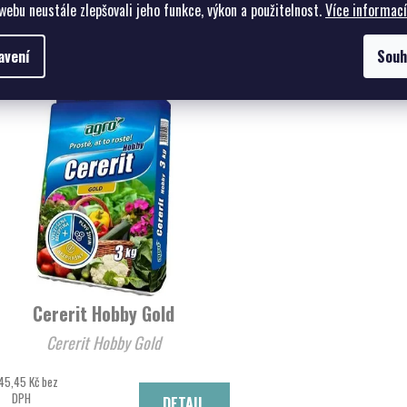
Související pro
webu neustále zlepšovali jeho funkce, výkon a použitelnost.
Více informací
avení
Souh
Cererit Hobby Gold
Cererit Hobby Gold
45,45 Kč bez
DPH
DETAIL