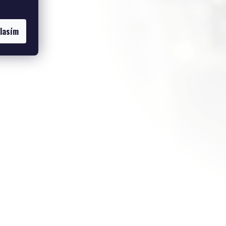
dukty
lasím