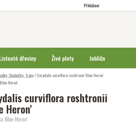
Přihlášení
Listnaté dřeviny
Živé ploty
Jehličnany
Trv
valky, Skalničky, Trávy
/
Corydalis curviflora roshtronii 'Blue Heron'
Blue Heron'
dalis curviflora roshtronii
e Heron'
a 'Blue Heron'