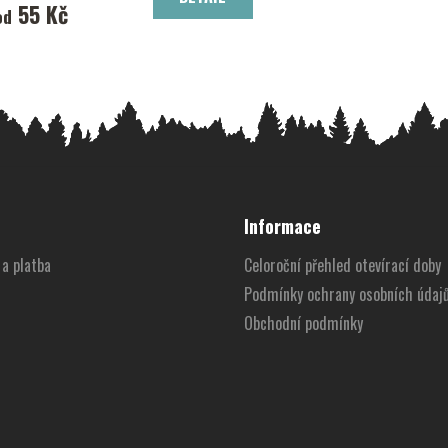
55 Kč
od
Informace
a platba
Celoroční přehled otevírací doby
Podmínky ochrany osobních údaj
Obchodní podmínky