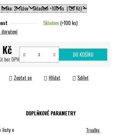
nost
Skladem
(>100 ks)
 doručení
 Kč
DO KOŠÍKU
 Kč bez DPH
cena:
Zeptat se
Hlídat
Sdílet
DOPLŇKOVÉ PARAMETRY
 listy v
Trvalky,