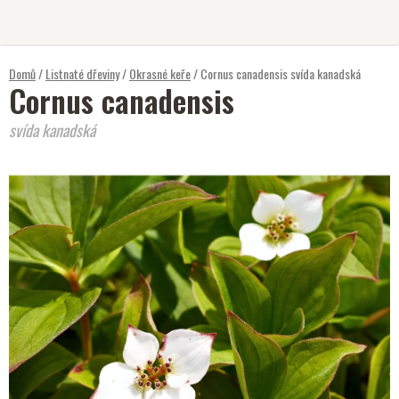
Přejít
na
obsah
Domů
/
Listnaté dřeviny
/
Okrasné keře
/
Cornus canadensis
svída kanadská
Cornus canadensis
svída kanadská