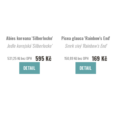
Abies koreana 'Silberlocke'
Picea glauca 'Rainbow's End'
Jedle korejská 'Silberlocke'
Smrk sivý 'Rainbow's End'
595 Kč
169 Kč
531,25 Kč bez DPH
150,89 Kč bez DPH
DETAIL
DETAIL