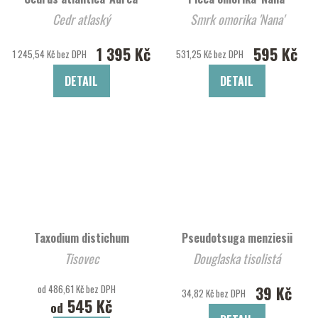
Cedr atlaský
Smrk omorika 'Nana'
1 395 Kč
595 Kč
1 245,54 Kč bez DPH
531,25 Kč bez DPH
DETAIL
DETAIL
Taxodium distichum
Pseudotsuga menziesii
Tisovec
Douglaska tisolistá
od 486,61 Kč bez DPH
39 Kč
34,82 Kč bez DPH
545 Kč
od