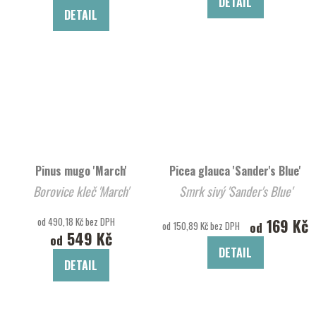
DETAIL
DETAIL
Pinus mugo 'March'
Picea glauca 'Sander's Blue'
Borovice kleč 'March'
Smrk sivý 'Sander's Blue'
od 490,18 Kč bez DPH
169 Kč
od
od 150,89 Kč bez DPH
549 Kč
od
DETAIL
DETAIL