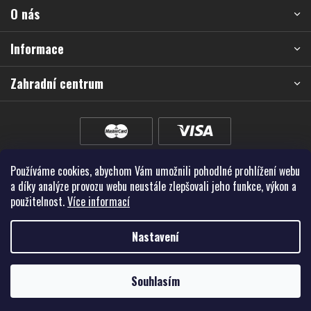
O nás
t
í
Informace
Zahradní centrum
Používáme cookies, abychom Vám umožnili pohodlné prohlížení webu
a díky analýze provozu webu neustále zlepšovali jeho funkce, výkon a
použitelnost.
Více informací
Nastavení
Vytvořil Shoptet Premium
Souhlasím
Copyright 2026
Školky - Montano, spol. s r.o.
. Všechna práva vyhrazena.