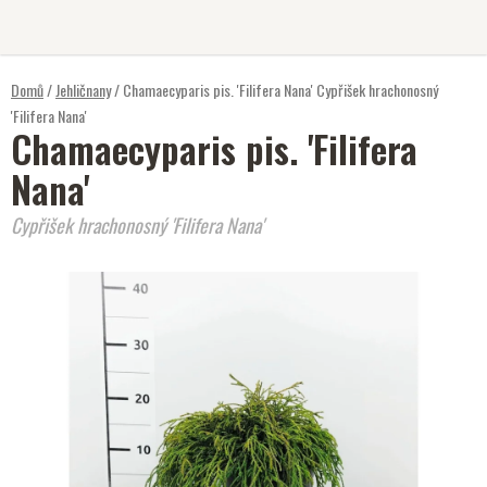
Přejít
na
obsah
Domů
/
Jehličnany
/
Chamaecyparis pis. 'Filifera Nana'
Cypřišek hrachonosný
'Filifera Nana'
Chamaecyparis pis. 'Filifera
Nana'
Cypřišek hrachonosný 'Filifera Nana'