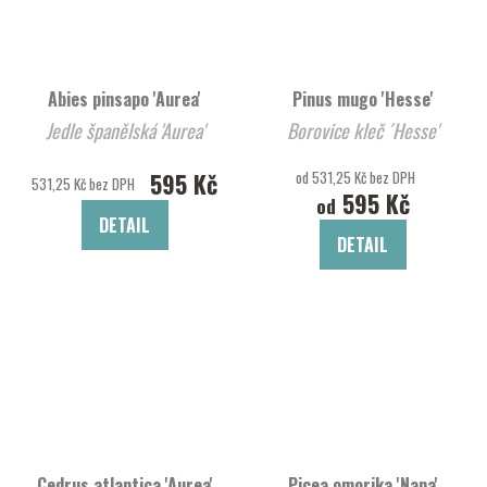
Abies pinsapo 'Aurea'
Pinus mugo 'Hesse'
Jedle španělská 'Aurea'
Borovice kleč ´Hesse'
595 Kč
od 531,25 Kč bez DPH
531,25 Kč bez DPH
595 Kč
od
DETAIL
DETAIL
Cedrus atlantica 'Aurea'
Picea omorika 'Nana'