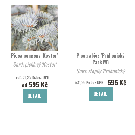
Picea pungens 'Koster'
Picea abies 'Průhonický
Park'WB
Smrk pichlavý 'Koster'
Smrk ztepilý 'Průhonický
od 531,25 Kč bez DPH
Park'WB
595 Kč
531,25 Kč bez DPH
595 Kč
od
DETAIL
DETAIL