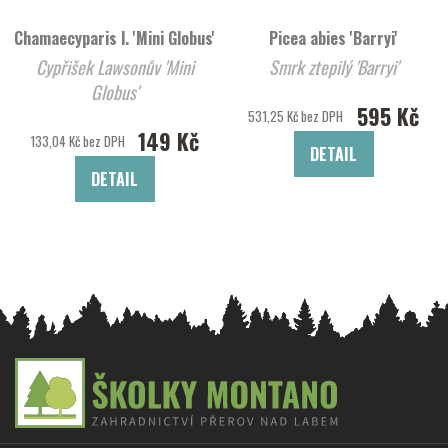
Chamaecyparis l. 'Mini Globus'
Picea abies 'Barryi'
Cypřišek Lawsonův 'Mini
Smrk ztepilý 'Barryi'
Globus'
595 Kč
531,25 Kč bez DPH
149 Kč
133,04 Kč bez DPH
DETAIL
DETAIL
Z
á
p
a