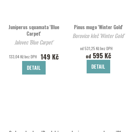
Juniperus squamata 'Blue
Pinus mugo 'Winter Gold'
Carpet'
Borovice kleč 'Winter Gold'
Jalovec 'Blue Carpet'
od 531,25 Kč bez DPH
595 Kč
149 Kč
od
133,04 Kč bez DPH
DETAIL
DETAIL