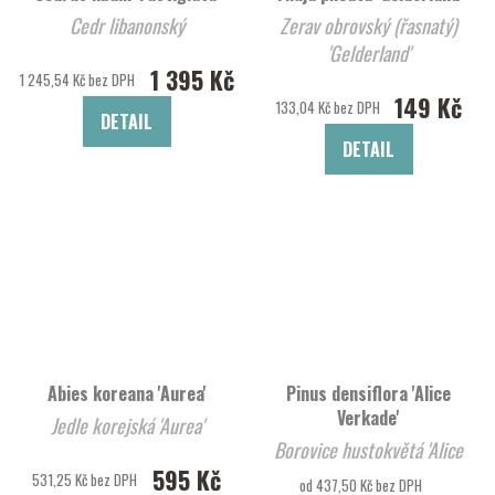
Cedr libanonský
Zerav obrovský (řasnatý)
'Gelderland'
1 395 Kč
1 245,54 Kč bez DPH
149 Kč
133,04 Kč bez DPH
DETAIL
DETAIL
Abies koreana 'Aurea'
Pinus densiflora 'Alice
Verkade'
Jedle korejská 'Aurea'
Borovice hustokvětá 'Alice
595 Kč
Verkade'
531,25 Kč bez DPH
od 437,50 Kč bez DPH