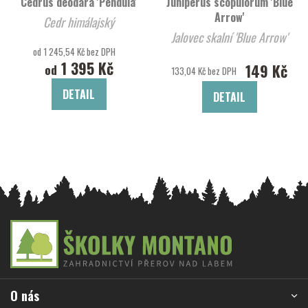
Cedrus deodara 'Pendula'
Juniperus scopulorum 'Blue
Arrow'
Cedr himálajský
Jalovec skalní 'Blue Arrow'
od 1 245,54 Kč bez DPH
1 395 Kč
149 Kč
od
133,04 Kč bez DPH
DETAIL
DETAIL
Z
á
p
a
O nás
t