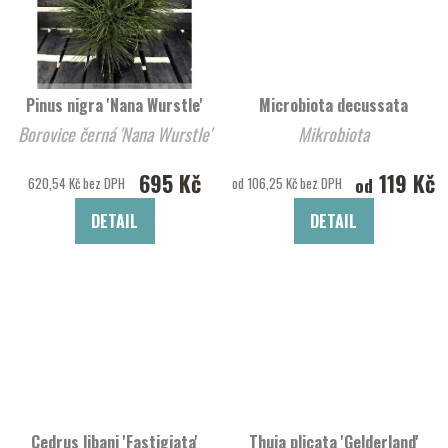
Pinus nigra 'Nana Wurstle'
Microbiota decussata
Borovice černá 'Nana Wurstle'
Mikrobiota
695 Kč
119 Kč
od
620,54 Kč bez DPH
od 106,25 Kč bez DPH
DETAIL
DETAIL
Cedrus libani 'Fastigiata'
Thuja plicata 'Gelderland'