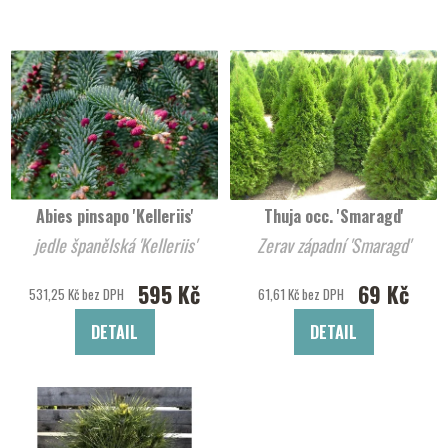
Abies pinsapo 'Kelleriis'
Thuja occ. 'Smaragd'
jedle španělská 'Kelleriis'
Zerav západní 'Smaragd'
595 Kč
69 Kč
531,25 Kč bez DPH
61,61 Kč bez DPH
DETAIL
DETAIL