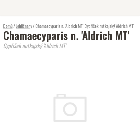
Přejít
na
obsah
Domů
/
Jehličnany
/
Chamaecyparis n. 'Aldrich MT'
Cypřišek nutkajský 'Aldrich MT'
Chamaecyparis n. 'Aldrich MT'
Cypřišek nutkajský 'Aldrich MT'