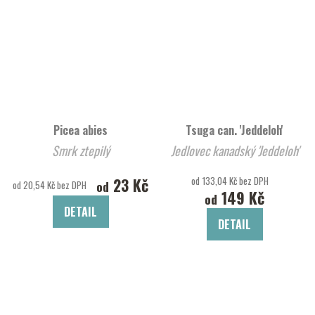
Picea abies
Tsuga can. 'Jeddeloh'
Smrk ztepilý
Jedlovec kanadský 'Jeddeloh'
23 Kč
od 133,04 Kč bez DPH
od
od 20,54 Kč bez DPH
149 Kč
od
DETAIL
DETAIL