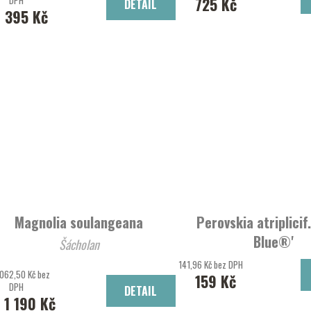
725 Kč
DETAIL
1 395 Kč
Magnolia soulangeana
Perovskia atriplicif
Blue®'
Šácholan
perovskie lebedolistá 'La
141,96 Kč bez DPH
 062,50 Kč bez
159 Kč
DPH
DETAIL
1 190 Kč