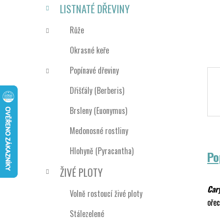
n
LISTNATÉ DŘEVINY
í
p
Růže
a
Okrasné keře
n
e
Popínavé dřeviny
l
Dřišťály (Berberis)
Brsleny (Euonymus)
Medonosné rostliny
Hlohyně (Pyracantha)
Po
ŽIVÉ PLOTY
Car
Volně rostoucí živé ploty
oře
Stálezelené