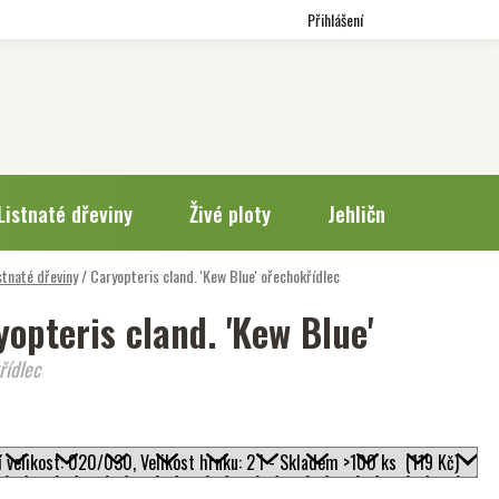
Přihlášení
Listnaté dřeviny
Živé ploty
Jehličnany
Trv
stnaté dřeviny
/
Caryopteris cland. 'Kew Blue'
ořechokřídlec
opteris cland. 'Kew Blue'
řídlec