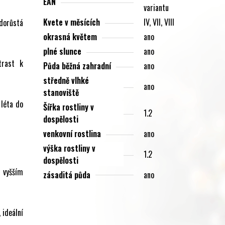
EAN
variantu
Kvete v měsících
IV, VII, VIII
dorůstá
okrasná květem
ano
plné slunce
ano
trast k
Půda běžná zahradní
ano
středně vlhké
ano
stanoviště
 léta do
Šířka rostliny v
1.2
dospělosti
venkovní rostlina
ano
výška rostliny v
1.2
dospělosti
s vyšším
zásaditá půda
ano
 ideální