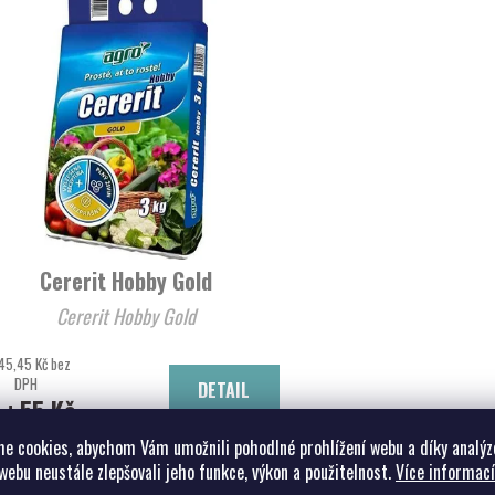
Cererit Hobby Gold
Cererit Hobby Gold
45,45 Kč bez
DPH
DETAIL
55 Kč
od
e cookies, abychom Vám umožnili pohodlné prohlížení webu a díky analýz
webu neustále zlepšovali jeho funkce, výkon a použitelnost.
Více informací