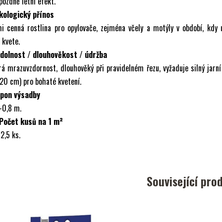
pozdně letní efekt.
Ekologický přínos
mi cenná rostlina pro opylovače, zejména včely a motýly v období, kdy
 kvete.
Odolnost / dlouhověkost / údržba
á mrazuvzdornost, dlouhověký při pravidelném řezu, vyžaduje silný jarní
20 cm) pro bohaté kvetení.
Spon výsadby
–0,8 m.
 Počet kusů na 1 m²
2,5 ks.
Související pro