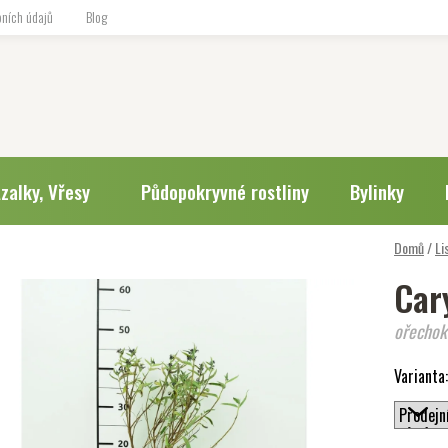
ních údajů
Blog
zalky, Vřesy
Půdopokryvné rostliny
Bylinky
Domů
/
Li
Cary
ořechok
Varianta: