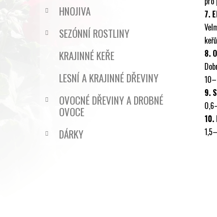
pro 
HNOJIVA
7. 
Vel
SEZÓNNÍ ROSTLINY
keřů
8. 
KRAJINNÉ KEŘE
Dobr
LESNÍ A KRAJINNÉ DŘEVINY
10–
9. 
OVOCNÉ DŘEVINY A DROBNÉ
0,6
OVOCE
10.
1,5–
DÁRKY