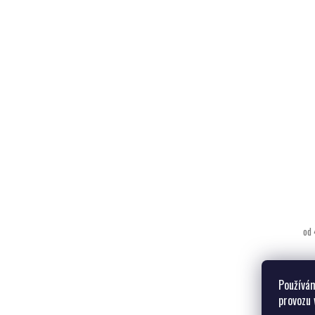
od 
Používám
provozu 