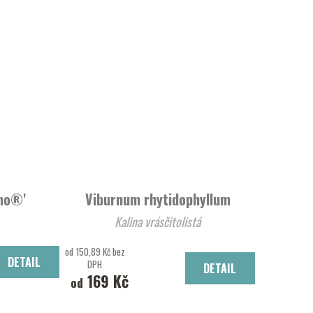
ino®'
Viburnum rhytidophyllum
Kalina vrásčitolistá
od 150,89 Kč bez
DETAIL
DPH
DETAIL
169 Kč
od