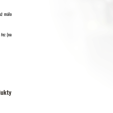
 už málo
 řez (na
dukty