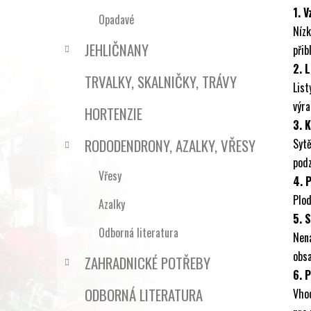
1. V
Opadavé
Níz
JEHLIČNANY
přib
2. L
TRVALKY, SKALNIČKY, TRÁVY
Lis
výr
HORTENZIE
3. 
RODODENDRONY, AZALKY, VŘESY
Sytě
podz
Vřesy
4. 
Plod
Azalky
5. 
Odborná literatura
Nená
obsa
ZAHRADNICKÉ POTŘEBY
6. 
ODBORNÁ LITERATURA
Vhod