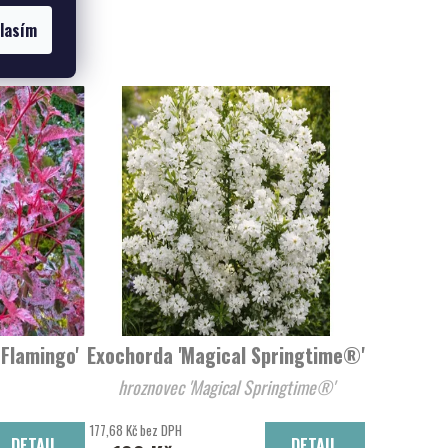
ukty
lasím
Flamingo'
Exochorda 'Magical Springtime®'
hroznovec 'Magical Springtime®'
177,68 Kč bez DPH
DETAIL
DETAIL