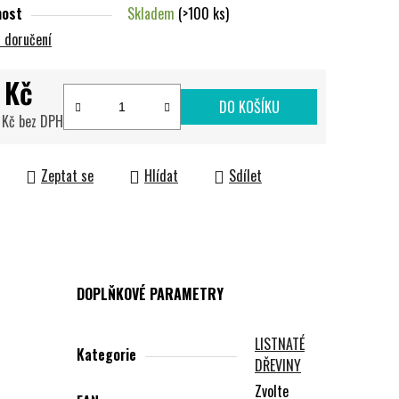
nost
Skladem
(>100 ks)
 doručení
 Kč
DO KOŠÍKU
 Kč bez DPH
cena:
Zeptat se
Hlídat
Sdílet
DOPLŇKOVÉ PARAMETRY
LISTNATÉ
Kategorie
DŘEVINY
Zvolte