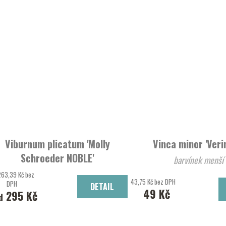
Viburnum plicatum 'Molly
Vinca minor 'Ver
Schroeder NOBLE'
barvínek menší
Kalina řasnatá
263,39 Kč bez
43,75 Kč bez DPH
DPH
DETAIL
49 Kč
295 Kč
d