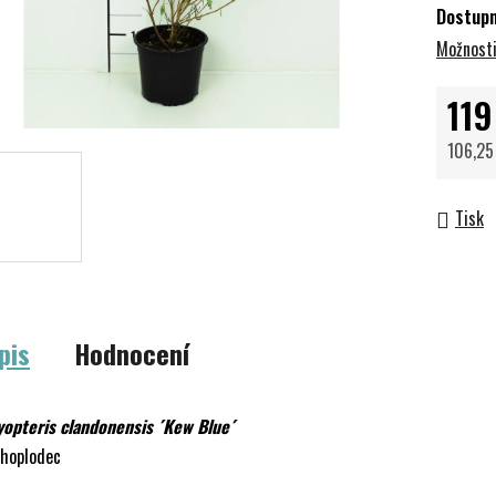
Dostup
Možnosti
119
106,25
Měrná 
Tisk
pis
Hodnocení
yopteris clandonensis ´Kew Blue´
choplodec