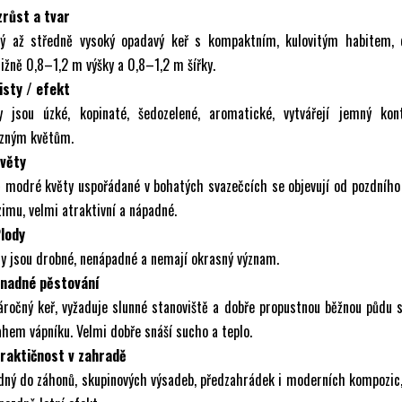
zrůst a tvar
ký až středně vysoký opadavý keř s kompaktním, kulovitým habitem, 
ližně 0,8–1,2 m výšky a 0,8–1,2 m šířky.
isty / efekt
ty jsou úzké, kopinaté, šedozelené, aromatické, vytvářejí jemný kon
azným květům.
Květy
 modré květy uspořádané v bohatých svazečcích se objevují od pozdního
imu, velmi atraktivní a nápadné.
Plody
y jsou drobné, nenápadné a nemají okrasný význam.
Snadné pěstování
ročný keř, vyžaduje slunné stanoviště a dobře propustnou běžnou půdu 
hem vápníku. Velmi dobře snáší sucho a teplo.
Praktičnost v zahradě
ný do záhonů, skupinových výsadeb, předzahrádek i moderních kompozic,