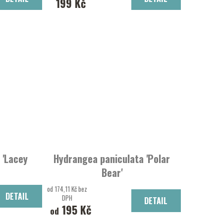
199 Kč
. 'Lacey
Hydrangea paniculata 'Polar
Bear'
cey Blue®'
Hortenzie latnatá 'Polar Bear'
od 174,11 Kč bez
DETAIL
DPH
DETAIL
195 Kč
od