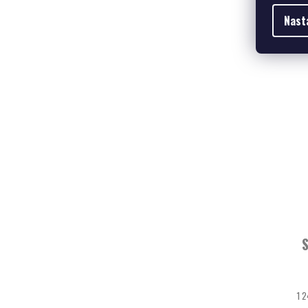
Nast
S
1 2