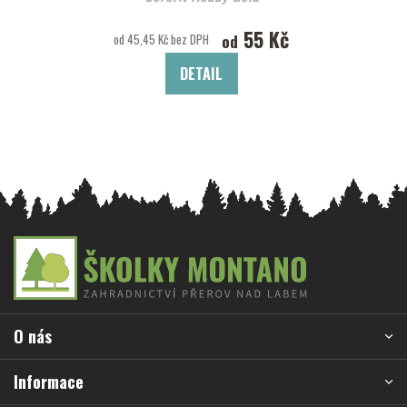
55 Kč
od
od 45,45 Kč bez DPH
DETAIL
Z
á
p
a
O nás
t
í
Informace