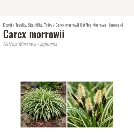
Přejít
na
obsah
Domů
/
Trvalky, Skalničky, Trávy
/
Carex morrowii
Ostřice Morrowa - japonská
Carex morrowii
Ostřice Morrowa - japonská