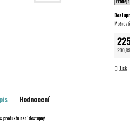
Dostup
Možnosti
225
200,89
Měrná 
Tisk
pis
Hodnocení
s produktu není dostupný