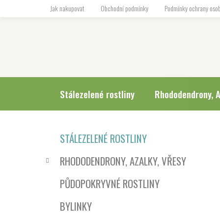
Přejít
Jak nakupovat
Obchodní podmínky
Podmínky ochrany osob
na
obsah
Stálezelené rostliny
Rhododendrony, A
P
K
Přeskočit
STÁLEZELENÉ ROSTLINY
a
o
kategorie
t
s
RHODODENDRONY, AZALKY, VŘESY
e
t
g
r
PŮDOPOKRYVNÉ ROSTLINY
o
a
r
BYLINKY
i
n
e