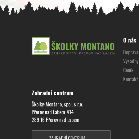
Z
á
O nás
p
Doprava 
a
Výsadby
t
í
Ceník
Kontakt
Zahradní centrum
Školky-Montano, spol. s r.o.
Přerov nad Labem 414
289 16 Přerov nad Labem
ZAHRADNÍ CENTRUM