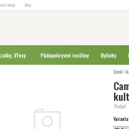
ních údajů
Blog
zalky, Vřesy
Půdopokryvné rostliny
Bylinky
Domů
/
St
Cam
kul
Trubač
Varianta: