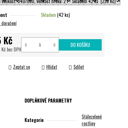
nost
Skladem
(42 ks)
 doručení
 Kč
DO KOŠÍKU
 Kč bez DPH
cena:
Zeptat se
Hlídat
Sdílet
DOPLŇKOVÉ PARAMETRY
Stálezelené
Kategorie
rostliny