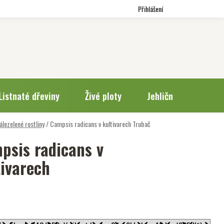
Přihlášení
Listnaté dřeviny
Živé ploty
Jehličnany
Trv
álezelené rostliny
/
Campsis radicans v kultivarech
Trubač
psis radicans v
tivarech