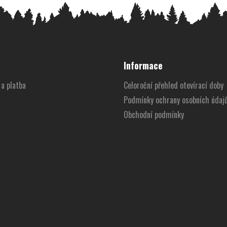
Informace
a platba
Celoroční přehled otevírací doby
Podmínky ochrany osobních údaj
Obchodní podmínky