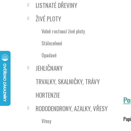
n
LISTNATÉ DŘEVINY
í
p
ŽIVÉ PLOTY
a
n
Volně rostoucí živé ploty
e
Stálezelené
l
Opadavé
JEHLIČNANY
TRVALKY, SKALNIČKY, TRÁVY
HORTENZIE
Po
RODODENDRONY, AZALKY, VŘESY
Popi
Vřesy