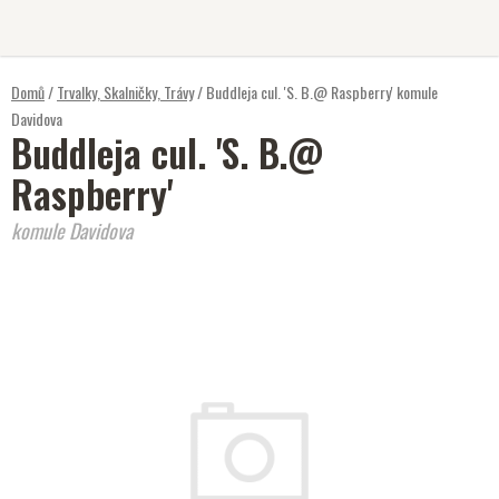
Přejít
na
obsah
Domů
/
Trvalky, Skalničky, Trávy
/
Buddleja cul. 'S. B.@ Raspberry'
komule
Davidova
Buddleja cul. 'S. B.@
Raspberry'
komule Davidova