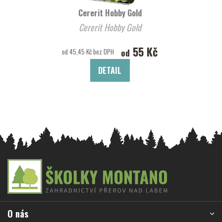
Cererit Hobby Gold
Cererit Hobby Gold
55 Kč
od
od 45,45 Kč bez DPH
DETAIL
Z
á
p
a
O nás
t