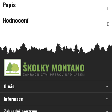
Popis
Hodnocení
Z
á
p
a
O nás
t
í
Informace
Zahradní centrum