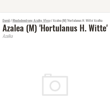
Přejít
na
obsah
Domů
/
Rhododendrony, Azalky, Vřesy
/
Azalea (M) 'Hortulanus H. Witte'
Azalka
Azalea (M) 'Hortulanus H. Witte'
Azalka