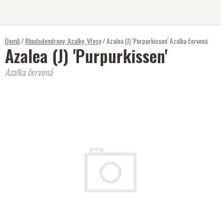
Přejít
na
obsah
Domů
/
Rhododendrony, Azalky, Vřesy
/
Azalea (J) 'Purpurkissen'
Azalka červená
Azalea (J) 'Purpurkissen'
Azalka červená