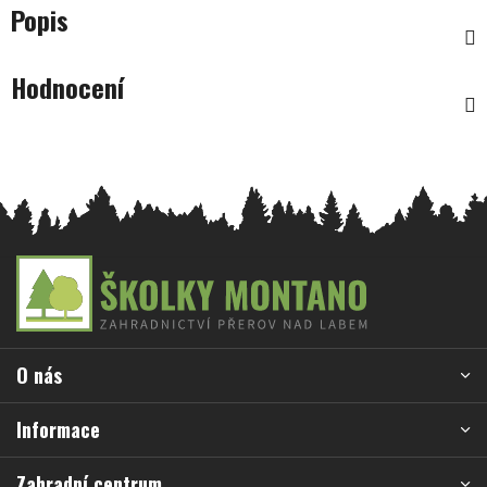
Popis
Hodnocení
Z
á
p
a
O nás
t
í
Informace
Zahradní centrum