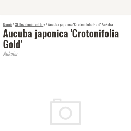
Přejít
na
obsah
Domů
/
Stálezelené rostliny
/
Aucuba japonica 'Crotonifolia Gold'
Aukuba
Aucuba japonica 'Crotonifolia
Gold'
Aukuba