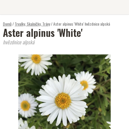
Přejít
na
obsah
Domů
/
Trvalky, Skalničky, Trávy
/
Aster alpinus 'White'
hvězdnice alpská
Aster alpinus 'White'
hvězdnice alpská