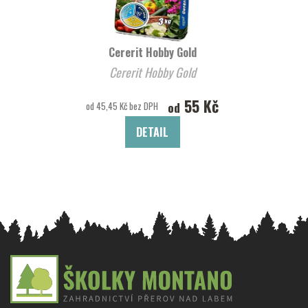
Cererit Hobby Gold
Cererit Hobby Gold
55 Kč
od
od 45,45 Kč bez DPH
DETAIL
Z
á
p