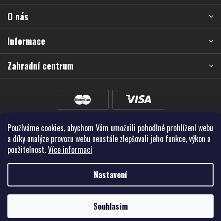
a
O nás
t
í
Informace
Zahradní centrum
Používáme cookies, abychom Vám umožnili pohodlné prohlížení webu
a díky analýze provozu webu neustále zlepšovali jeho funkce, výkon a
použitelnost.
Více informací
Nastavení
Vytvořil Shoptet Premium
Souhlasím
Copyright 2026
Školky - Montano, spol. s r.o.
. Všechna práva vyhrazena.