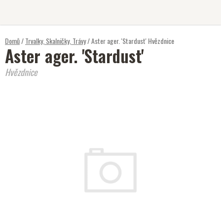
Přejít
na
obsah
Domů
/
Trvalky, Skalničky, Trávy
/
Aster ager. 'Stardust'
Hvězdnice
Aster ager. 'Stardust'
Hvězdnice