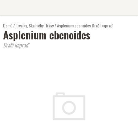
Přejít
na
obsah
Domů
/
Trvalky, Skalničky, Trávy
/
Asplenium ebenoides
Dračí kapraď
Asplenium ebenoides
Dračí kapraď