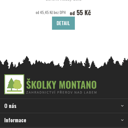
55 Kč
od
od 45,45 Kč bez DPH
DETAIL
Z
á
p
a
O nás
t
í
Informace