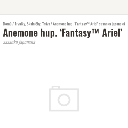
Přejít
na
obsah
Domů
/
Trvalky, Skalničky, Trávy
/
Anemone hup. ‘Fantasy™ Ariel’
sasanka japonská
Anemone hup. ‘Fantasy™ Ariel’
sasanka japonská