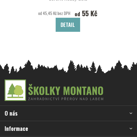
55 Kč
od
od 45,45 Kč bez DPH
DETAIL
Z
á
p
a
O nás
t
í
Informace