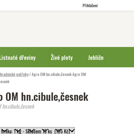
Přihlášení
Listnaté dřeviny
Živé ploty
Jehličnany
Trv
hradnické potřeby
/
Agro OM hn.cibule,česnek
Agro OM
česnek
o OM hn.cibule,česnek
 hn.cibule,česnek