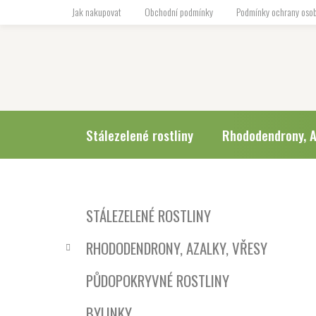
Přejít
Jak nakupovat
Obchodní podmínky
Podmínky ochrany osob
na
obsah
Stálezelené rostliny
Rhododendrony, A
P
K
Přeskočit
STÁLEZELENÉ ROSTLINY
a
o
kategorie
t
s
RHODODENDRONY, AZALKY, VŘESY
e
t
g
r
PŮDOPOKRYVNÉ ROSTLINY
o
a
r
BYLINKY
i