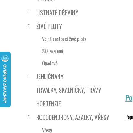
n
e
n
LISTNATÉ DŘEVINY
í
p
ŽIVÉ PLOTY
a
n
Volně rostoucí živé ploty
e
Stálezelené
l
Opadavé
JEHLIČNANY
TRVALKY, SKALNIČKY, TRÁVY
Po
HORTENZIE
RODODENDRONY, AZALKY, VŘESY
Popi
Vřesy