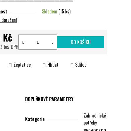
nost
Skladem
(15 ks)
 doručení
 Kč
DO KOŠÍKU
Kč bez DPH
cena:
Zeptat se
Hlídat
Sdílet
DOPLŇKOVÉ PARAMETRY
Zahradnické
Kategorie
potřeby
859400500