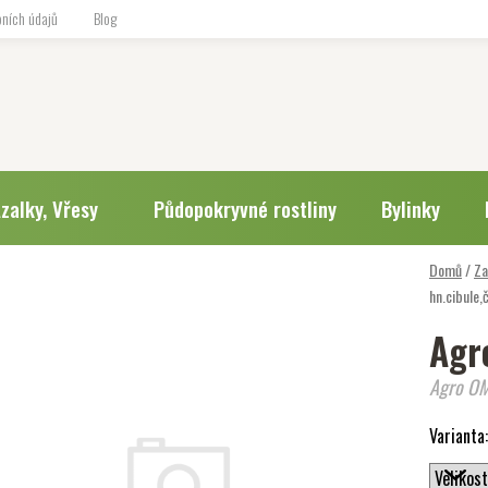
ních údajů
Blog
zalky, Vřesy
Půdopokryvné rostliny
Bylinky
Domů
/
Za
hn.cibule,
Agr
Agro OM
Varianta: