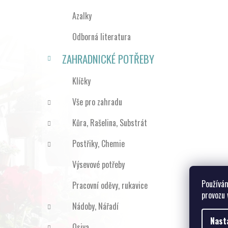
Azalky
Odborná literatura
ZAHRADNICKÉ POTŘEBY
Klíčky
Vše pro zahradu
Kůra, Rašelina, Substrát
Postřiky, Chemie
Výsevové potřeby
Používám
Pracovní oděvy, rukavice
provozu 
Nádoby, Nářadí
Nast
Osiva