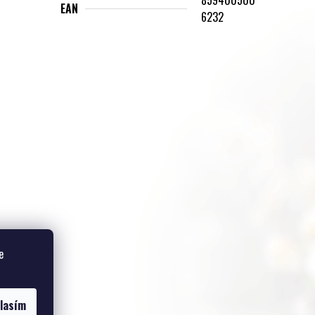
EAN
6232
e
lasím