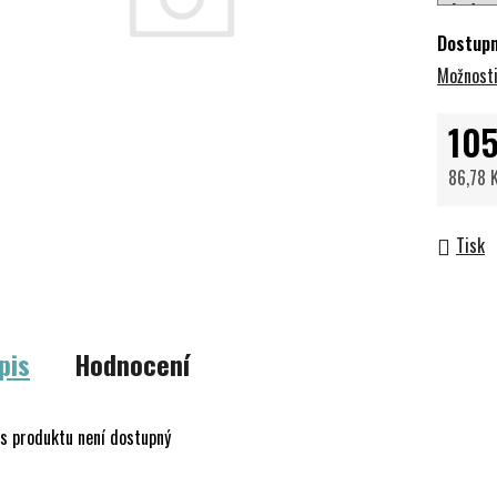
Dostup
Možnosti
105
86,78 
Měrná 
Tisk
pis
Hodnocení
s produktu není dostupný