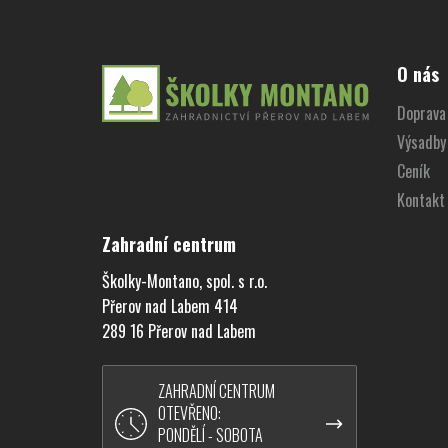
Z
á
O nás
p
Doprava 
a
Výsadby
t
í
Ceník
Kontakt
Zahradní centrum
Školky-Montano, spol. s r.o.
Přerov nad Labem 414
289 16 Přerov nad Labem
ZAHRADNÍ CENTRUM
OTEVŘENO:
PONDĚLÍ - SOBOTA