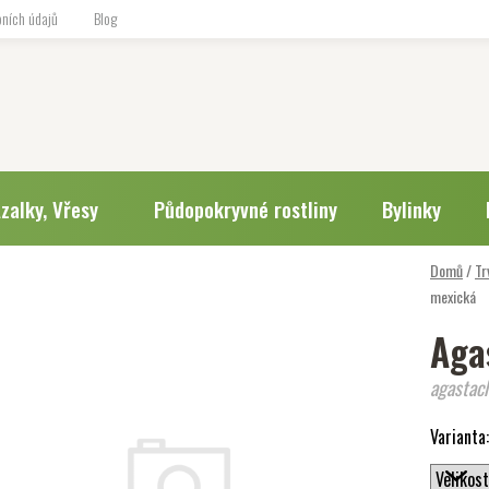
ních údajů
Blog
zalky, Vřesy
Půdopokryvné rostliny
Bylinky
Domů
/
Tr
mexická
Aga
agastac
Varianta: