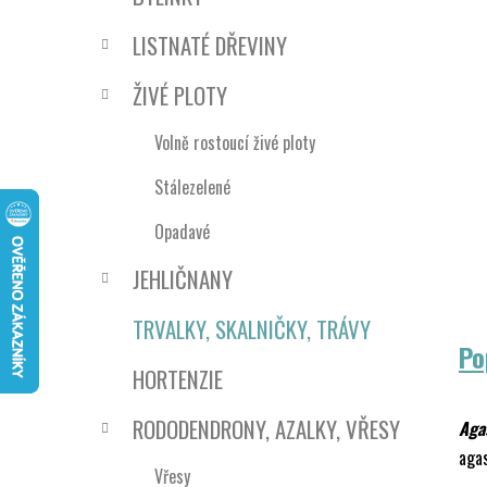
n
e
n
LISTNATÉ DŘEVINY
í
p
ŽIVÉ PLOTY
a
n
Volně rostoucí živé ploty
e
Stálezelené
l
Opadavé
JEHLIČNANY
TRVALKY, SKALNIČKY, TRÁVY
Po
HORTENZIE
RODODENDRONY, AZALKY, VŘESY
Aga
aga
Vřesy