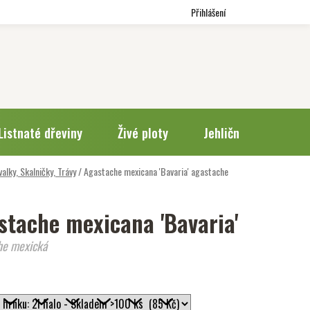
Přihlášení
Listnaté dřeviny
Živé ploty
Jehličnany
Trv
valky, Skalničky, Trávy
/
Agastache mexicana 'Bavaria'
agastache
stache mexicana 'Bavaria'
he mexická