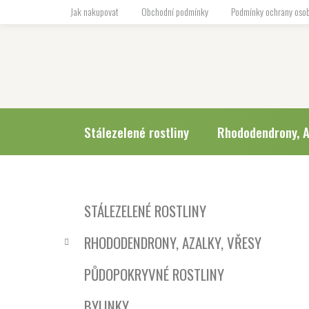
Přejít
Jak nakupovat
Obchodní podmínky
Podmínky ochrany osob
na
obsah
Stálezelené rostliny
Rhododendrony, A
P
K
Přeskočit
STÁLEZELENÉ ROSTLINY
a
o
kategorie
t
s
RHODODENDRONY, AZALKY, VŘESY
e
t
g
r
PŮDOPOKRYVNÉ ROSTLINY
o
a
r
BYLINKY
i