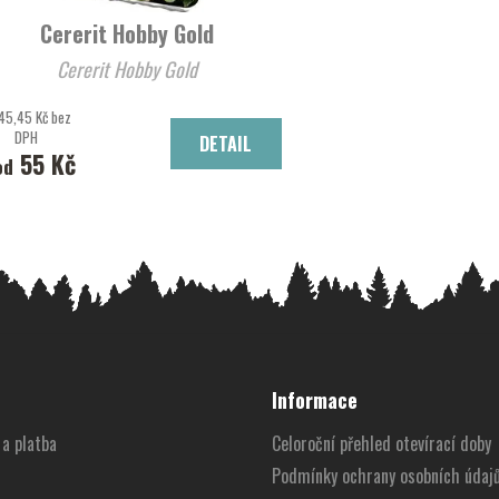
Cererit Hobby Gold
Cererit Hobby Gold
45,45 Kč bez
DPH
DETAIL
55 Kč
od
Informace
a platba
Celoroční přehled otevírací doby
Podmínky ochrany osobních údaj