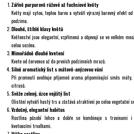
Zářivě purpurově růžové až fuchsiové květy
Květy mají sytou, teplou barvu a vytváří výrazný barevný efekt od
podzimu.
Dlouhé, štíhlé klasy květů
Květenství jsou elegantní, vzpřímená a objevují se ve velkém mno
celou sezónu.
Mimořádně dlouhé kvetení
Kvete od července až do prvních podzimních mrazů.
Silně aromatický list s mátově-anýzovou vůní
Při promnutí uvolňuje příjemné aroma připomínající směs máty, 
citrusů.
Svěže zelený, úzce vejčitý list
Olistění vytváří hustý trs a zůstává atraktivní po celou vegetační s
Vzdušný, elegantní habitus
Rostlina působí lehce a dobře se kombinuje s travinami i
kvetoucími trvalkami.
Výška rostliny