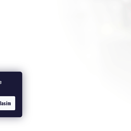
e
lasím