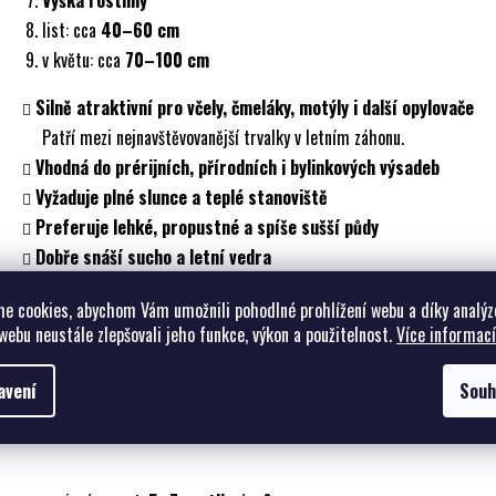
list: cca
40–60 cm
v květu: cca
70–100 cm
Silně atraktivní pro včely, čmeláky, motýly i další opylovače
Patří mezi nejnavštěvovanější trvalky v letním záhonu.
Vhodná do prérijních, přírodních i bylinkových výsadeb
Vyžaduje plné slunce a teplé stanoviště
Preferuje lehké, propustné a spíše sušší půdy
Dobře snáší sucho a letní vedra
Citlivější na zimní vlhko než na mráz
e cookies, abychom Vám umožnili pohodlné prohlížení webu a díky analýz
V těžkých půdách bývá krátkověká, důležitá je drenáž.
webu neustále zlepšovali jeho funkce, výkon a použitelnost.
Více informací
Mrazuvzdornost cca -15 až -18 °C
Vhodné je chráněné stanoviště a zimní mulč.
avení
Souh
Doporučený počet kusů na m²