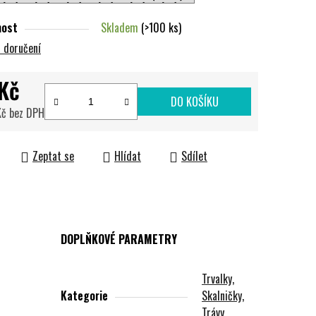
nost
Skladem
(>100 ks)
 doručení
Kč
DO KOŠÍKU
Kč bez DPH
cena:
Zeptat se
Hlídat
Sdílet
DOPLŇKOVÉ PARAMETRY
Trvalky,
Kategorie
Skalničky,
Trávy