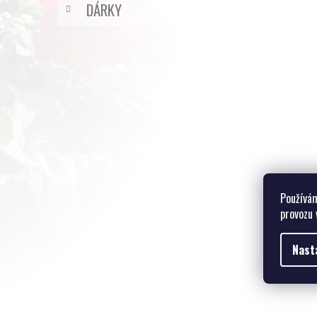
DÁRKY
Používám
provozu 
Nast