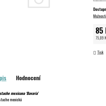
Dostup
Možnosti
85 
75,89 
Měrná 
Tisk
pis
Hodnocení
stache mexicana ‘Bavaria’
stache mexická