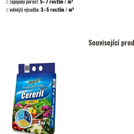
zapojený porost:
5–7 rostlin / m²
volnější výsadba:
3–5 rostlin / m²
Související pro