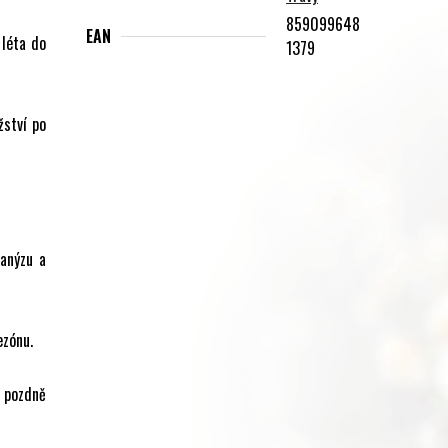
859099648
EAN
 léta do
1379
žství po
anýzu a
ezónu.
 pozdně