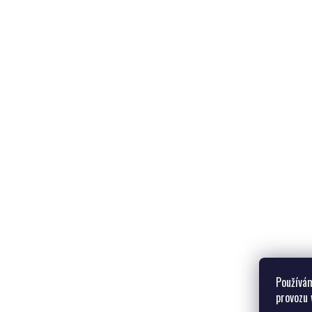
Používám
provozu 