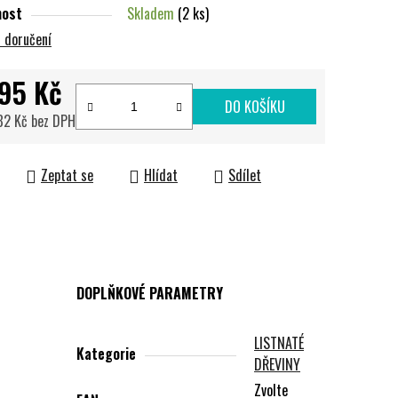
nost
Skladem
(2 ks)
 doručení
95 Kč
DO KOŠÍKU
82 Kč bez DPH
cena:
Zeptat se
Hlídat
Sdílet
DOPLŇKOVÉ PARAMETRY
LISTNATÉ
Kategorie
DŘEVINY
Zvolte