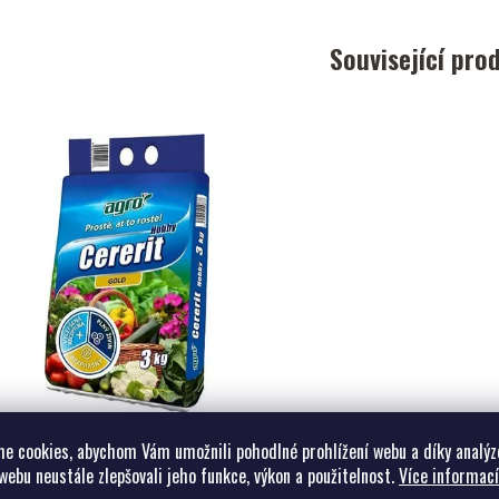
Související pro
Cererit Hobby Gold
e cookies, abychom Vám umožnili pohodlné prohlížení webu a díky analýz
Cererit Hobby Gold
webu neustále zlepšovali jeho funkce, výkon a použitelnost.
Více informací