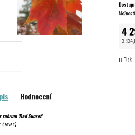
Dostup
Možnosti
4 2
3 834,
Měrná 
Tisk
pis
Hodnocení
r rubrum ‘Red Sunset’
r červený