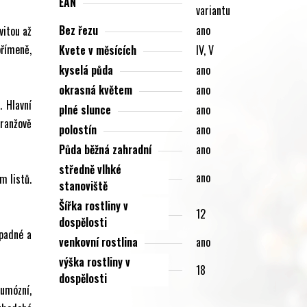
EAN
variantu
Bez řezu
ano
vitou až
římeně,
Kvete v měsících
IV, V
kyselá půda
ano
okrasná květem
ano
. Hlavní
plné slunce
ano
ranžově
polostín
ano
Půda běžná zahradní
ano
středně vlhké
ano
m listů.
stanoviště
Šířka rostliny v
12
dospělosti
ápadné a
venkovní rostlina
ano
výška rostliny v
18
dospělosti
humózní,