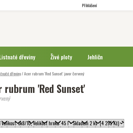
Přihlášení
Listnaté dřeviny
Živé ploty
Jehličnany
Trv
stnaté dřeviny
/
Acer rubrum 'Red Sunset'
javor červený
r rubrum 'Red Sunset'
rvený