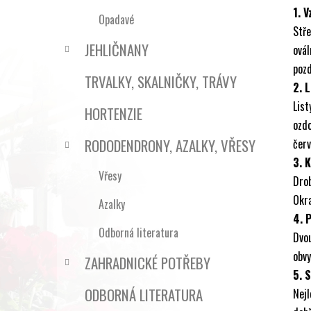
1. V
Opadavé
Stře
JEHLIČNANY
ová
pozd
TRVALKY, SKALNIČKY, TRÁVY
2. L
List
HORTENZIE
ozd
RODODENDRONY, AZALKY, VŘESY
červ
3. 
Vřesy
Drob
Okra
Azalky
4. 
Odborná literatura
Dvou
obvy
ZAHRADNICKÉ POTŘEBY
5. 
ODBORNÁ LITERATURA
Nejl