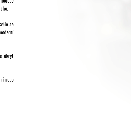
uhodobé
ucho.
kvěle se
 moderní
e úkryt
tní nebo