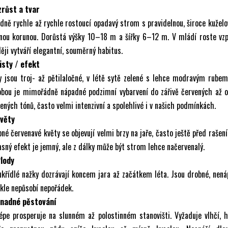
zrůst a tvar
dně rychle až rychle rostoucí opadavý strom s pravidelnou, široce kuželo
lnou korunou. Dorůstá výšky 10–18 m a šířky 6–12 m. V mládí roste vzp
ěji vytváří elegantní, souměrný habitus.
isty / efekt
y jsou troj- až pětilaločné, v létě sytě zelené s lehce modravým rubem
obou je mimořádně nápadné podzimní vybarvení do zářivě červených až o
ených tónů, často velmi intenzivní a spolehlivé i v našich podmínkách.
Květy
né červenavé květy se objevují velmi brzy na jaře, často ještě před rašení
sný efekt je jemný, ale z dálky může být strom lehce načervenalý.
Plody
křídlé nažky dozrávají koncem jara až začátkem léta. Jsou drobné, nen
kle nepůsobí nepořádek.
Snadné pěstování
épe prosperuje na slunném až polostinném stanovišti. Vyžaduje vlhčí, 