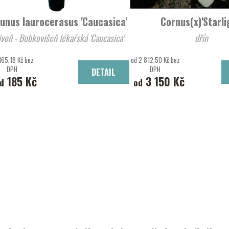
unus laurocerasus 'Caucasica'
Cornus(x)'Starli
ivoň - Bobkovišeň lékařská 'Caucasica'
dřín
165,18 Kč bez
od 2 812,50 Kč bez
DPH
DPH
DETAIL
185 Kč
3 150 Kč
d
od