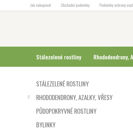
Přejít
Jak nakupovat
Obchodní podmínky
Podmínky ochrany osob
na
obsah
Stálezelené rostliny
Rhododendrony, A
P
K
Přeskočit
STÁLEZELENÉ ROSTLINY
a
o
kategorie
t
s
RHODODENDRONY, AZALKY, VŘESY
e
t
g
r
PŮDOPOKRYVNÉ ROSTLINY
o
a
r
BYLINKY
i
n
e