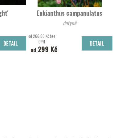
ght'
Enkianthus campanulatus
datyně
od 266,96 Kč bez
DPH
DETAIL
DETAIL
299 Kč
od