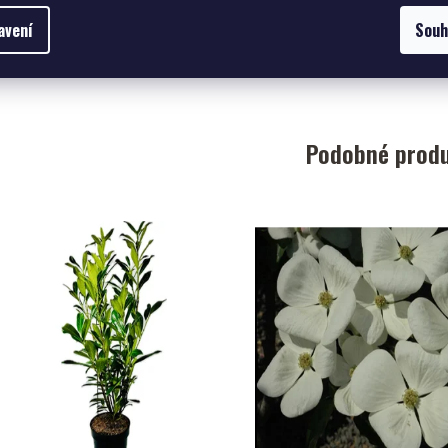
45,45 Kč bez
avení
Souh
DPH
DETAIL
55 Kč
od
Podobné prod