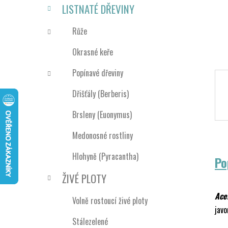
n
LISTNATÉ DŘEVINY
í
p
Růže
a
Okrasné keře
n
e
Popínavé dřeviny
l
Dřišťály (Berberis)
Brsleny (Euonymus)
Medonosné rostliny
Hlohyně (Pyracantha)
Po
ŽIVÉ PLOTY
Ace
Volně rostoucí živé ploty
javo
Stálezelené