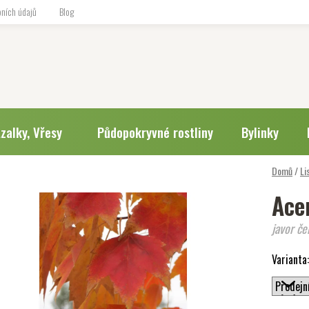
ních údajů
Blog
zalky, Vřesy
Půdopokryvné rostliny
Bylinky
Domů
/
Li
Ace
javor če
Varianta: