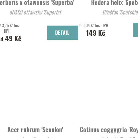
erberis x otawensis 'Superba'
Hedera helix 'Spet
dřišťál ottawský 'Superba'
Břečťan 'Spetchle
43,75 Kč bez
133,04 Kč bez DPH
DPH
149 Kč
DETAIL
49 Kč
od
Acer rubrum 'Scanlon'
Cotinus coggygria 'Roy