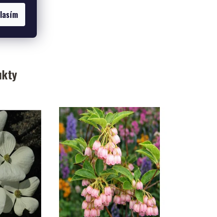
lasím
ukty