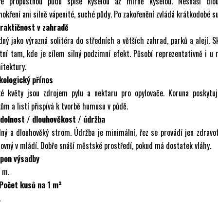
ře propustnou půdu spíše kyselou až mírně kyselou. Nesnáší dlo
okření ani silně vápenité, suché půdy. Po zakořenění zvládá krátkodobé s
Praktičnost v zahradě
ný jako výrazná solitéra do středních a větších zahrad, parků a alejí. S
tní tam, kde je cílem silný podzimní efekt. Působí reprezentativně i u
itektury.
Ekologický přínos
ké květy jsou zdrojem pylu a nektaru pro opylovače. Koruna poskytuj
ům a listí přispívá k tvorbě humusu v půdě.
Odolnost / dlouhověkost / údržba
ný a dlouhověký strom. Údržba je minimální, řez se provádí jen zdravo
ovný v mládí. Dobře snáší městské prostředí, pokud má dostatek vláhy.
Spon výsadby
 m.
 Počet kusů na 1 m²
.