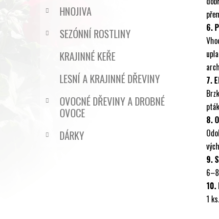
dob
HNOJIVA
přem
6. 
SEZÓNNÍ ROSTLINY
Vhod
upla
KRAJINNÉ KEŘE
arch
LESNÍ A KRAJINNÉ DŘEVINY
7. 
Brz
OVOCNÉ DŘEVINY A DROBNÉ
pták
OVOCE
8. 
Odol
DÁRKY
vých
9. 
6–8
10.
1 ks