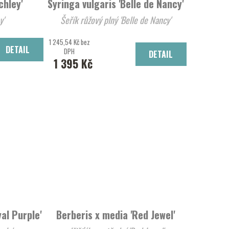
chley'
Syringa vulgaris 'Belle de Nancy'
y'
Šeřík růžový plný 'Belle de Nancy'
1 245,54 Kč bez
DETAIL
DPH
DETAIL
1 395 Kč
al Purple'
Berberis x media 'Red Jewel'