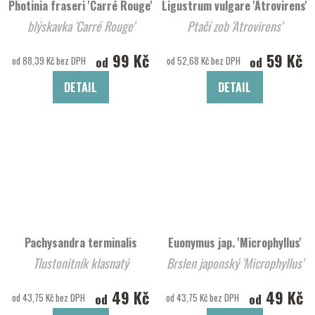
Photinia fraseri 'Carré Rouge'
Ligustrum vulgare 'Atrovirens'
blýskavka 'Carré Rouge'
Ptačí zob 'Atrovirens'
99 Kč
59 Kč
od
od
od 88,39 Kč bez DPH
od 52,68 Kč bez DPH
DETAIL
DETAIL
Pachysandra terminalis
Euonymus jap. 'Microphyllus'
Tlustonitník klasnatý
Brslen japonský 'Microphyllus'
49 Kč
49 Kč
od
od
od 43,75 Kč bez DPH
od 43,75 Kč bez DPH