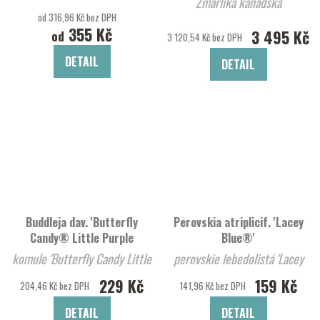
Zmarlika kanadská
od 316,96 Kč bez DPH
355 Kč
3 495 Kč
od
3 120,54 Kč bez DPH
DETAIL
DETAIL
Buddleja dav. 'Butterfly
Perovskia atriplicif. 'Lacey
Candy® Little Purple
Blue®'
komule 'Butterfly Candy Little
perovskie lebedolistá 'Lacey
Purp
Blue®'
229 Kč
159 Kč
204,46 Kč bez DPH
141,96 Kč bez DPH
DETAIL
DETAIL