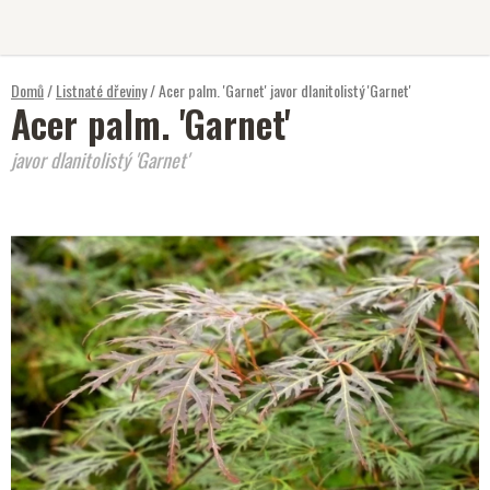
Přejít
na
obsah
Domů
/
Listnaté dřeviny
/
Acer palm. 'Garnet'
javor dlanitolistý 'Garnet'
Acer palm. 'Garnet'
javor dlanitolistý 'Garnet'