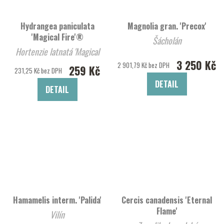
Hydrangea paniculata
Magnolia gran. 'Precox'
'Magical Fire'®
Šácholán
Hortenzie latnatá 'Magical
3 250 Kč
Fire'®
2 901,79 Kč bez DPH
259 Kč
231,25 Kč bez DPH
DETAIL
DETAIL
Hamamelis interm. 'Palida'
Cercis canadensis 'Eternal
Flame'
Vilín