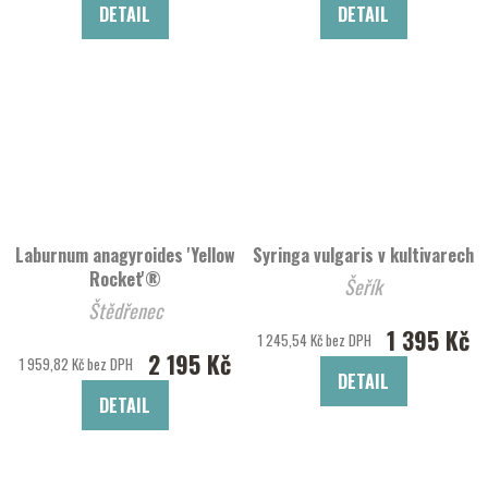
DETAIL
DETAIL
Laburnum anagyroides 'Yellow
Syringa vulgaris v kultivarech
Rocket'®
Šeřík
Štědřenec
1 395 Kč
1 245,54 Kč bez DPH
2 195 Kč
1 959,82 Kč bez DPH
DETAIL
DETAIL