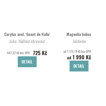
Corylus avel. 'Geant de Halle'
Magnolia kobus
líska ´Hallská obrovská´
šácholan
725 Kč
od 1 776,79 Kč bez DPH
647,32 Kč bez DPH
1 990 Kč
od
DETAIL
DETAIL