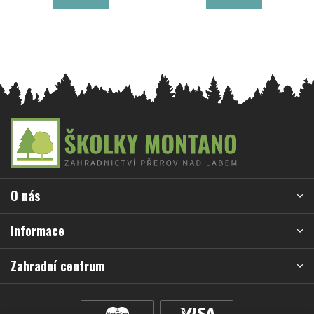
Z
á
p
a
O nás
t
í
Informace
Zahradní centrum