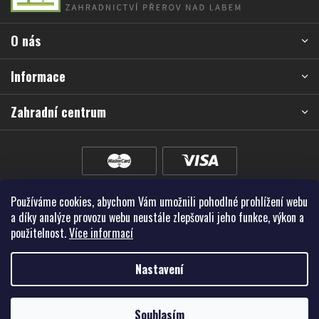
p
a
O nás
t
í
Informace
Zahradní centrum
Používáme cookies, abychom Vám umožnili pohodlné prohlížení webu
a díky analýze provozu webu neustále zlepšovali jeho funkce, výkon a
použitelnost.
Více informací
Nastavení
Vytvořil Shoptet Premium
Souhlasím