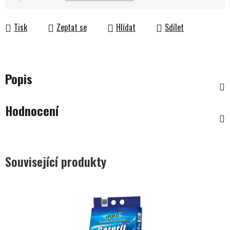
Měrná cena:
Tisk
Zeptat se
Hlídat
Sdílet
Popis
Hodnocení
Související produkty