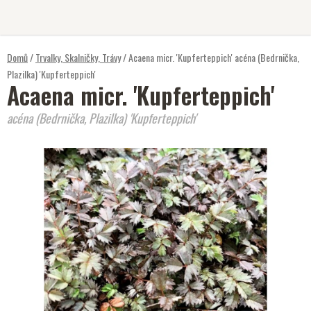
Přejít
na
obsah
Domů
/
Trvalky, Skalničky, Trávy
/
Acaena micr. 'Kupferteppich'
acéna (Bedrnička,
Plazilka) 'Kupferteppich'
Acaena micr. 'Kupferteppich'
acéna (Bedrnička, Plazilka) 'Kupferteppich'