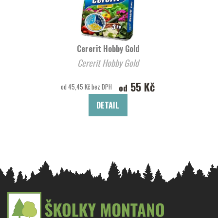
Cererit Hobby Gold
Cererit Hobby Gold
55 Kč
od
od 45,45 Kč bez DPH
DETAIL
Z
á