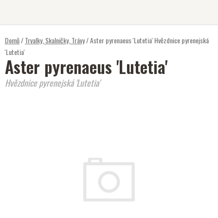
Přejít
na
obsah
Domů
/
Trvalky, Skalničky, Trávy
/
Aster pyrenaeus 'Lutetia'
Hvězdnice pyrenejská
'Lutetia'
Aster pyrenaeus 'Lutetia'
Hvězdnice pyrenejská 'Lutetia'